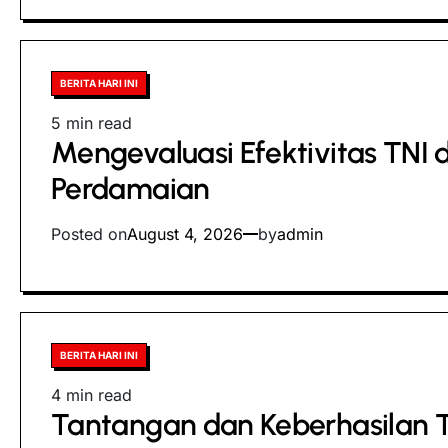
Posted
BERITA HARI INI
in
Estimated
5 min read
Mengevaluasi Efektivitas TNI
read
time
Perdamaian
Posted on
August 4, 2026
by
admin
Posted
BERITA HARI INI
in
Estimated
4 min read
Tantangan dan Keberhasilan T
read
time