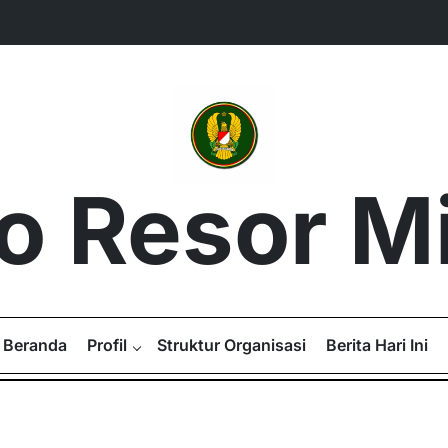
 Resor Mil
Beranda
Profil
Struktur Organisasi
Berita Hari Ini