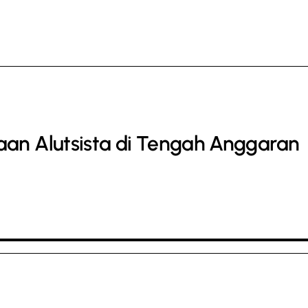
an Alutsista di Tengah Anggaran