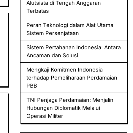
Alutsista di Tengah Anggaran
Terbatas
Peran Teknologi dalam Alat Utama
Sistem Persenjataan
Sistem Pertahanan Indonesia: Antara
Ancaman dan Solusi
Mengkaji Komitmen Indonesia
terhadap Pemeliharaan Perdamaian
PBB
TNI Penjaga Perdamaian: Menjalin
Hubungan Diplomatik Melalui
Operasi Militer