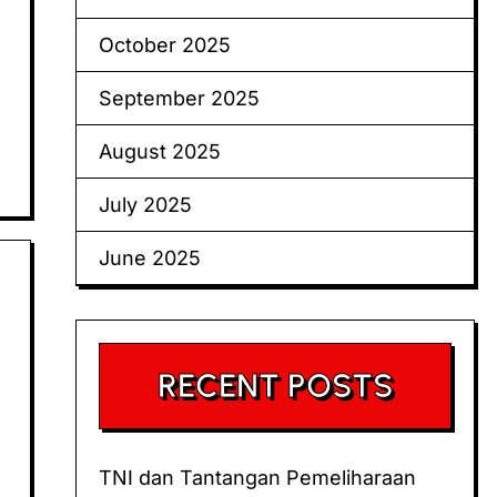
October 2025
September 2025
August 2025
July 2025
June 2025
RECENT POSTS
TNI dan Tantangan Pemeliharaan