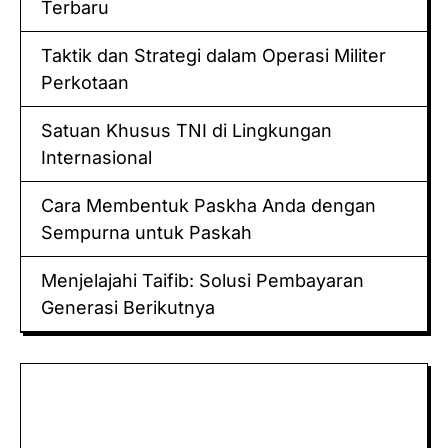
Terbaru
Taktik dan Strategi dalam Operasi Militer
Perkotaan
Satuan Khusus TNI di Lingkungan
Internasional
Cara Membentuk Paskha Anda dengan
Sempurna untuk Paskah
Menjelajahi Taifib: Solusi Pembayaran
Generasi Berikutnya
Keluaran hk
Togel Sidney