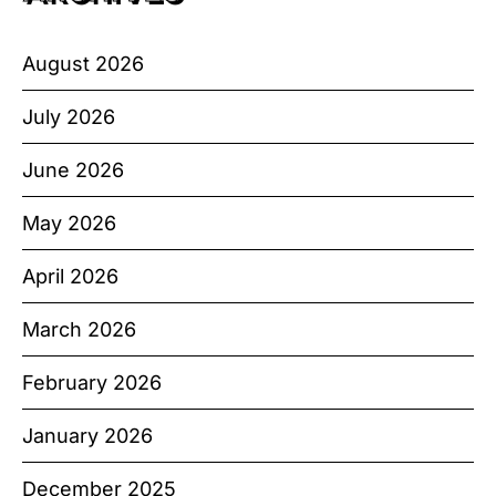
August 2026
July 2026
June 2026
May 2026
April 2026
March 2026
February 2026
January 2026
December 2025