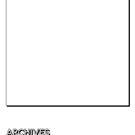
Slot Deposit Pulsa Indosat
Rtp Slot Hari Ini
Slot Depo 5K
Slot Dana
Togel Macau
Slot Telkomsel
Slot Bet Kecil
Toto HK
ARCHIVES