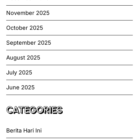
November 2025
October 2025
September 2025
August 2025
July 2025
June 2025
CATEGORIES
Berita Hari Ini