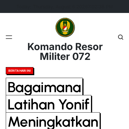
Skip
Today: Thursday, August 6 2026
7
:
02
:
39
PM
to
content
Komando Resor
Militer 072
Posted
BERITA HARI INI
in
Bagaimana
Latihan Yonif
Meningkatkan