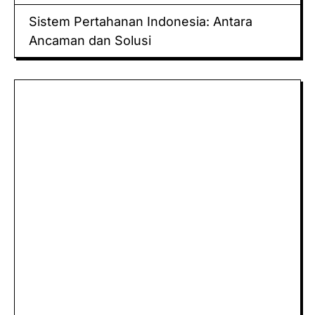
Sistem Pertahanan Indonesia: Antara
Ancaman dan Solusi
Keluaran hk
Togel Sidney
Keluaran Macau
Togel
Paito
keluaran hk
data hk
Slot Deposit Pulsa