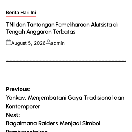
Posted
Berita Hari Ini
in
TNI dan Tantangan Pemeliharaan Alutsista di
Tengah Anggaran Terbatas
Posted
Posted
August 5, 2026
admin
on
by
Post
Previous:
navigation
Yonkav: Menjembatani Gaya Tradisional dan
Kontemporer
Next:
Bagaimana Raiders Menjadi Simbol
Pemberontakan