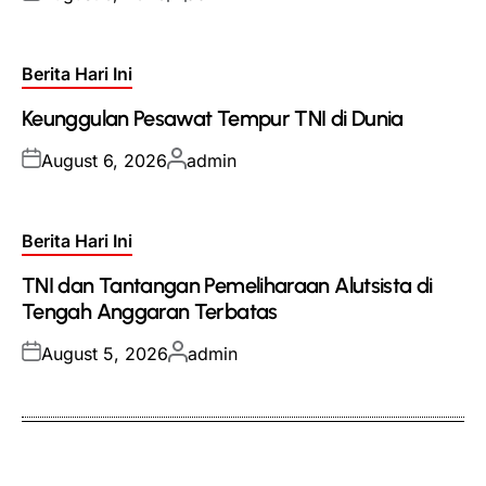
on
by
Posted
Berita Hari Ini
in
Keunggulan Pesawat Tempur TNI di Dunia
Posted
Posted
August 6, 2026
admin
on
by
Posted
Berita Hari Ini
in
TNI dan Tantangan Pemeliharaan Alutsista di
Tengah Anggaran Terbatas
Posted
Posted
August 5, 2026
admin
on
by