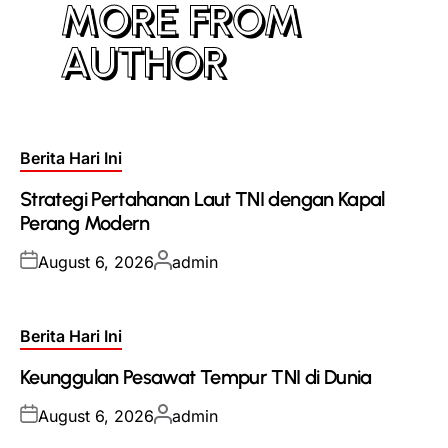
MORE FROM
AUTHOR
Posted
Berita Hari Ini
in
Strategi Pertahanan Laut TNI dengan Kapal
Perang Modern
Posted
Posted
August 6, 2026
admin
on
by
Posted
Berita Hari Ini
in
Keunggulan Pesawat Tempur TNI di Dunia
Posted
Posted
August 6, 2026
admin
on
by