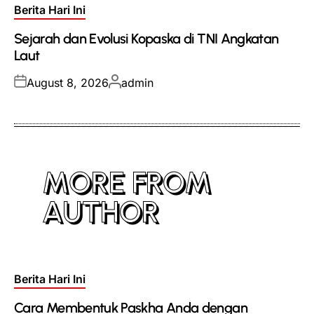
Posted
Berita Hari Ini
in
Sejarah dan Evolusi Kopaska di TNI Angkatan
Laut
Posted
Posted
August 8, 2026
admin
on
by
MORE FROM
AUTHOR
Posted
Berita Hari Ini
in
Cara Membentuk Paskha Anda dengan