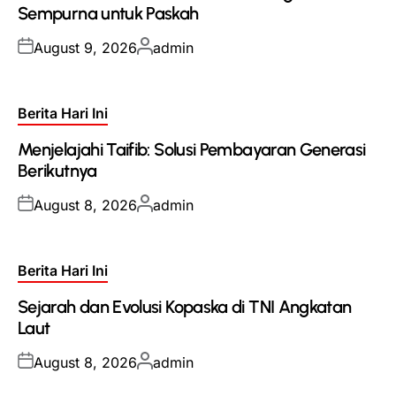
Sempurna untuk Paskah
Posted
Posted
August 9, 2026
admin
on
by
Posted
Berita Hari Ini
in
Menjelajahi Taifib: Solusi Pembayaran Generasi
Berikutnya
Posted
Posted
August 8, 2026
admin
on
by
Posted
Berita Hari Ini
in
Sejarah dan Evolusi Kopaska di TNI Angkatan
Laut
Posted
Posted
August 8, 2026
admin
on
by