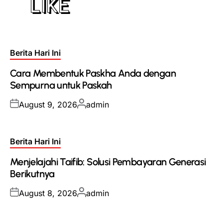
LIKE
Posted
Berita Hari Ini
in
Cara Membentuk Paskha Anda dengan
Sempurna untuk Paskah
Posted
Posted
August 9, 2026
admin
on
by
Posted
Berita Hari Ini
in
Menjelajahi Taifib: Solusi Pembayaran Generasi
Berikutnya
Posted
Posted
August 8, 2026
admin
on
by