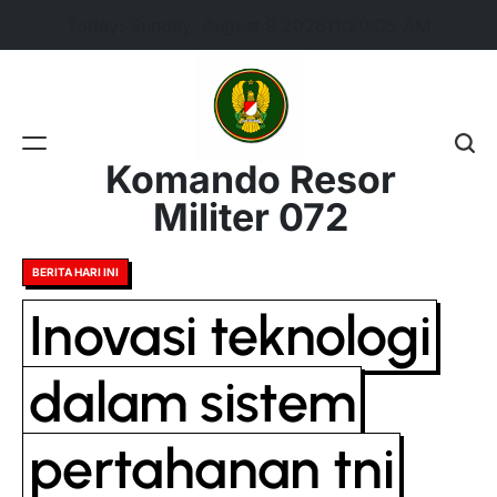
Skip
Today: Sunday, August 9 2026
11
:
20
:
06
AM
to
content
Komando Resor
Militer 072
Posted
BERITA HARI INI
in
Inovasi teknologi
dalam sistem
pertahanan tni