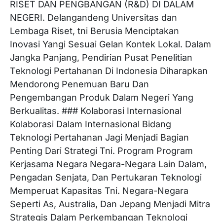
RISET DAN PENGBANGAN (R&D) DI DALAM
NEGERI. Delangandeng Universitas dan
Lembaga Riset, tni Berusia Menciptakan
Inovasi Yangi Sesuai Gelan Kontek Lokal. Dalam
Jangka Panjang, Pendirian Pusat Penelitian
Teknologi Pertahanan Di Indonesia Diharapkan
Mendorong Penemuan Baru Dan
Pengembangan Produk Dalam Negeri Yang
Berkualitas. ### Kolaborasi Internasional
Kolaborasi Dalam Internasional Bidang
Teknologi Pertahanan Jagi Menjadi Bagian
Penting Dari Strategi Tni. Program Program
Kerjasama Negara Negara-Negara Lain Dalam,
Pengadan Senjata, Dan Pertukaran Teknologi
Memperuat Kapasitas Tni. Negara-Negara
Seperti As, Australia, Dan Jepang Menjadi Mitra
Strategis Dalam Perkembangan Teknologi