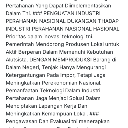
Pertahanan Yang Dapat Diimplementasikan
Dalam Tni. ### PENGUATAN INDUSTRI
PERAHANAN NASIONAL DUKANGAN THADAP
INDUSTRI PERAHANAN NASIONAL HASIONAL
Prioritas dalam inovasi teknologi tni.
Pemerintah Mendorong Produsen Lokal untuk
Aktif Berperan Dalam Memenuhi Kebutuhan
Alutsista. DENGAN MEMPRODUKSI Barang di
Dalam Negeri, Tenjak Hanya Mengurangi
Ketergantungan Pada Impor, Tetapi Jaga
Meningkatkan Perekonomian Nasional.
Pemanfaatan Teknologi Dalam Industri
Pertahanan Jaga Menjadi Solusi Dalam
Menciptakan Lapangan Kerja Dan
Meningkatkan Kemampuan Lokal. ###
Pengawasan Dan Evaluasi tni menerapkan