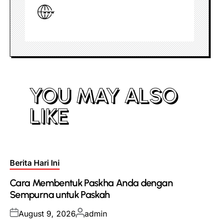
YOU MAY ALSO
LIKE
Posted
Berita Hari Ini
in
Cara Membentuk Paskha Anda dengan
Sempurna untuk Paskah
Posted
Posted
August 9, 2026
admin