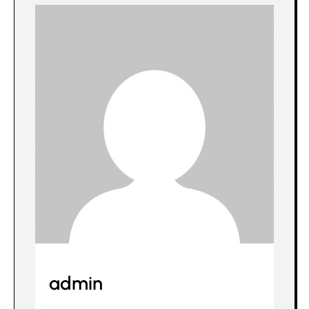
admin