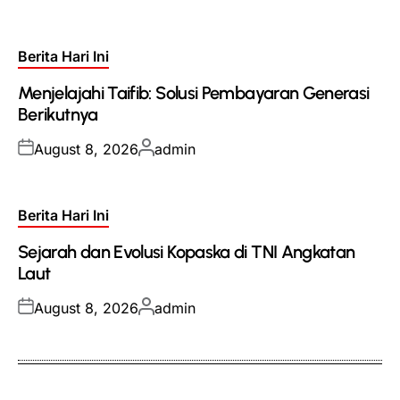
on
by
Posted
Berita Hari Ini
in
Menjelajahi Taifib: Solusi Pembayaran Generasi
Berikutnya
Posted
Posted
August 8, 2026
admin
on
by
Posted
Berita Hari Ini
in
Sejarah dan Evolusi Kopaska di TNI Angkatan
Laut
Posted
Posted
August 8, 2026
admin
on
by