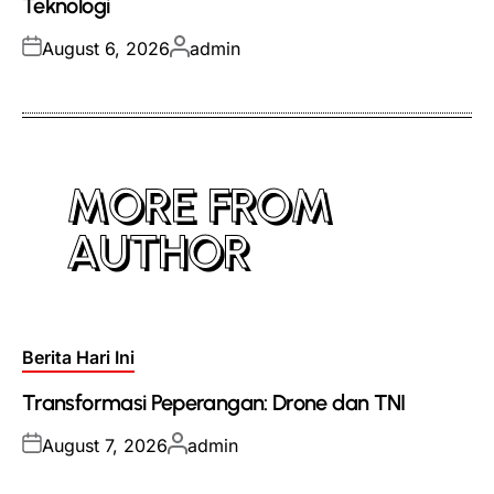
Teknologi
Posted
Posted
August 6, 2026
admin
on
by
MORE FROM
AUTHOR
Posted
Berita Hari Ini
in
Transformasi Peperangan: Drone dan TNI
Posted
Posted
August 7, 2026
admin
on
by