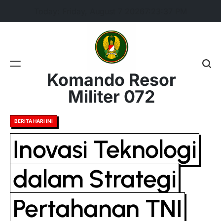
Skip
Today: Friday, August 7 2026
7
:
23
:
38
PM
to
content
Komando Resor
Militer 072
Posted
BERITA HARI INI
in
Inovasi Teknologi
dalam Strategi
Pertahanan TNI