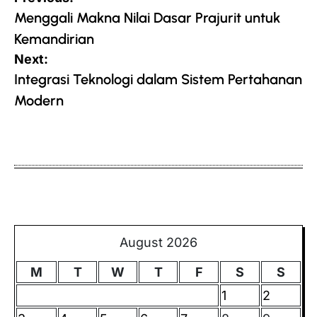
navigation
Menggali Makna Nilai Dasar Prajurit untuk
Kemandirian
Next:
Integrasi Teknologi dalam Sistem Pertahanan
Modern
August 2026
M
T
W
T
F
S
S
1
2