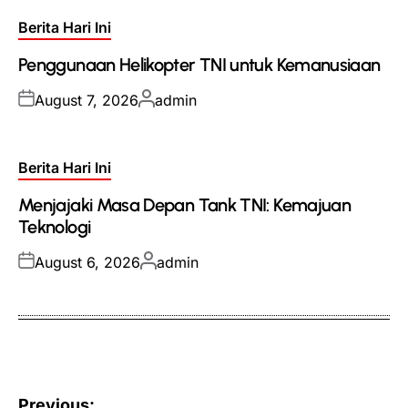
Posted
Berita Hari Ini
in
Penggunaan Helikopter TNI untuk Kemanusiaan
Posted
Posted
August 7, 2026
admin
on
by
Posted
Berita Hari Ini
in
Menjajaki Masa Depan Tank TNI: Kemajuan
Teknologi
Posted
Posted
August 6, 2026
admin
on
by
Post
Previous: