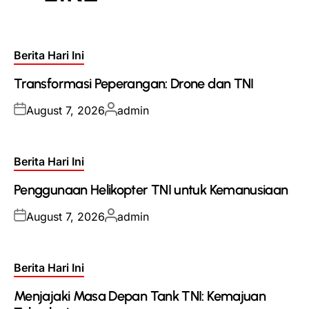
Posted
Berita Hari Ini
in
Transformasi Peperangan: Drone dan TNI
Posted
Posted
August 7, 2026
admin
on
by
Posted
Berita Hari Ini
in
Penggunaan Helikopter TNI untuk Kemanusiaan
Posted
Posted
August 7, 2026
admin
on
by
Posted
Berita Hari Ini
in
Menjajaki Masa Depan Tank TNI: Kemajuan