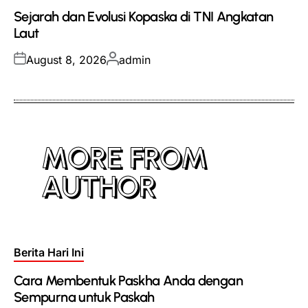
in
Sejarah dan Evolusi Kopaska di TNI Angkatan
Laut
Posted
Posted
August 8, 2026
admin
on
by
MORE FROM
AUTHOR
Posted
Berita Hari Ini
in
Cara Membentuk Paskha Anda dengan
Sempurna untuk Paskah