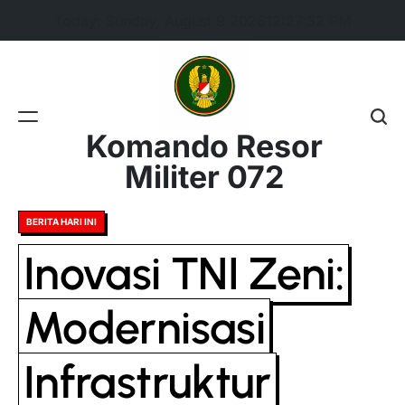
Skip
Today: Sunday, August 9 2026
12
:
27
:
33
PM
to
content
Komando Resor
Militer 072
Posted
BERITA HARI INI
in
Inovasi TNI Zeni:
Modernisasi
Infrastruktur