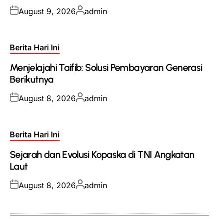
Posted
Posted
August 9, 2026
admin
on
by
Posted
Berita Hari Ini
in
Menjelajahi Taifib: Solusi Pembayaran Generasi
Berikutnya
Posted
Posted
August 8, 2026
admin
on
by
Posted
Berita Hari Ini
in
Sejarah dan Evolusi Kopaska di TNI Angkatan
Laut
Posted
Posted
August 8, 2026
admin
on
by