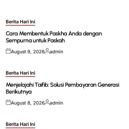
Posted
Berita Hari Ini
in
Cara Membentuk Paskha Anda dengan
Sempurna untuk Paskah
Posted
Posted
August 9, 2026
admin
on
by
Posted
Berita Hari Ini
in
Menjelajahi Taifib: Solusi Pembayaran Generasi
Berikutnya
Posted
Posted
August 8, 2026
admin
on
by
Posted
Berita Hari Ini