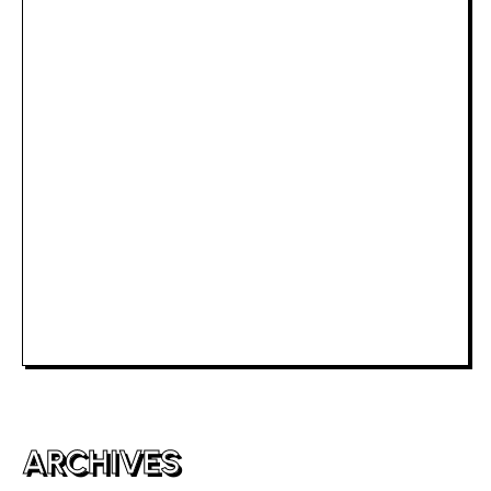
Slot Deposit Pulsa Indosat
Rtp Slot Hari Ini
Slot Depo 5K
Slot Dana
Togel Macau
Slot Telkomsel
Slot Bet Kecil
Toto HK
ARCHIVES