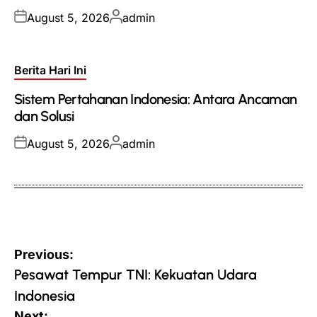
Posted
Posted
August 5, 2026
admin
on
by
Posted
Berita Hari Ini
in
Sistem Pertahanan Indonesia: Antara Ancaman
dan Solusi
Posted
Posted
August 5, 2026
admin
on
by
Post
Previous:
navigation
Pesawat Tempur TNI: Kekuatan Udara
Indonesia
Next: