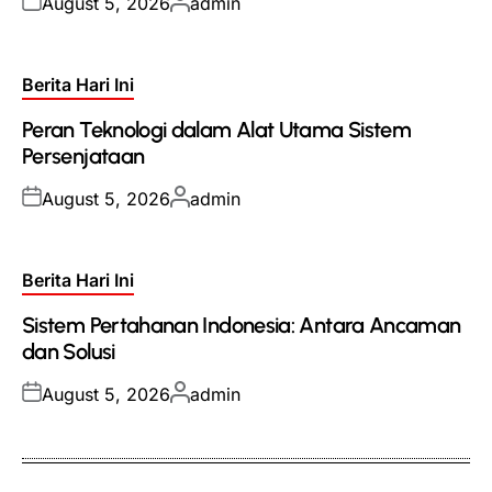
Posted
Posted
August 5, 2026
admin
on
by
Posted
Berita Hari Ini
in
Peran Teknologi dalam Alat Utama Sistem
Persenjataan
Posted
Posted
August 5, 2026
admin
on
by
Posted
Berita Hari Ini
in
Sistem Pertahanan Indonesia: Antara Ancaman
dan Solusi
Posted
Posted
August 5, 2026
admin
on
by