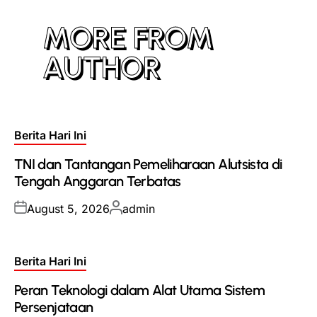
MORE FROM
AUTHOR
Posted
Berita Hari Ini
in
TNI dan Tantangan Pemeliharaan Alutsista di
Tengah Anggaran Terbatas
Posted
Posted
August 5, 2026
admin
on
by
Posted
Berita Hari Ini
in
Peran Teknologi dalam Alat Utama Sistem
Persenjataan