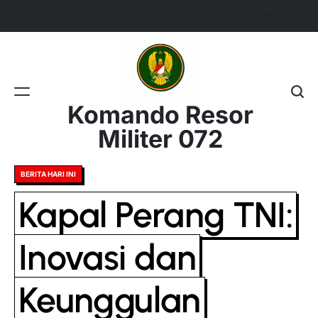
Skip
Today: Thursday, August 6 2026
4
:
43
:
40
AM
to
content
Komando Resor
Militer 072
Posted
BERITA HARI INI
in
Kapal Perang TNI:
Inovasi dan
Keunggulan