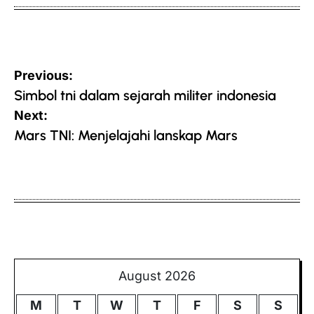
Post
Previous:
navigation
Simbol tni dalam sejarah militer indonesia
Next:
Mars TNI: Menjelajahi lanskap Mars
August 2026
M
T
W
T
F
S
S