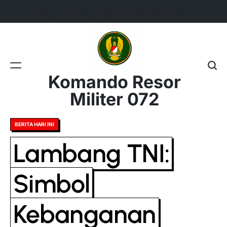
Skip
Today: Thursday, August 6 2026
8
:
22
:
16
PM
to
content
Komando Resor
Militer 072
Posted
BERITA HARI INI
in
Lambang TNI:
Simbol
Kebanganan