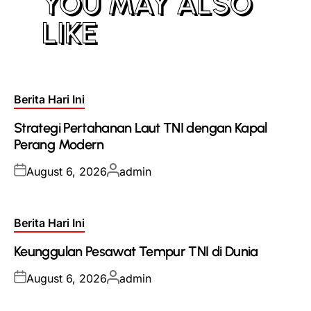
YOU MAY ALSO
LIKE
Posted
Berita Hari Ini
in
Strategi Pertahanan Laut TNI dengan Kapal
Perang Modern
Posted
Posted
August 6, 2026
admin
on
by
Posted
Berita Hari Ini
in
Keunggulan Pesawat Tempur TNI di Dunia
Posted
Posted
August 6, 2026
admin
on
by