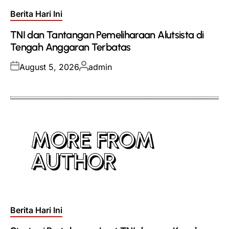
Posted
Berita Hari Ini
in
TNI dan Tantangan Pemeliharaan Alutsista di
Tengah Anggaran Terbatas
Posted
Posted
August 5, 2026
admin
on
by
MORE FROM
AUTHOR
Posted
Berita Hari Ini
in