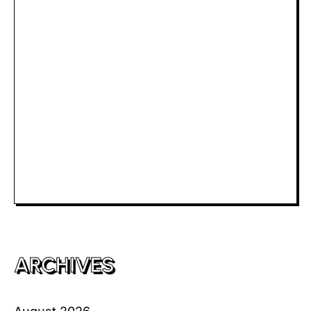
Rtp Slot Hari Ini
Slot Depo 5K
Slot Dana
Togel Macau
Slot Telkomsel
Slot Bet Kecil
Toto HK
ARCHIVES