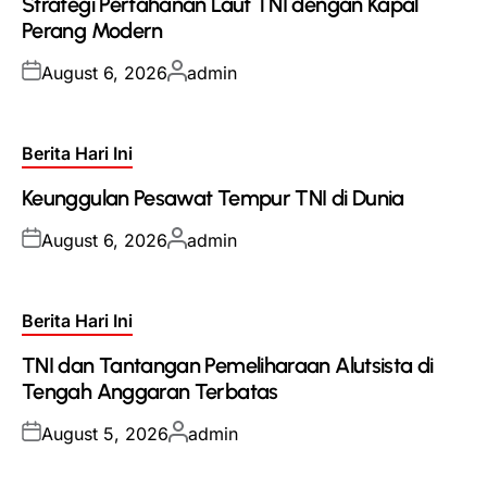
Strategi Pertahanan Laut TNI dengan Kapal
Perang Modern
Posted
Posted
August 6, 2026
admin
on
by
Posted
Berita Hari Ini
in
Keunggulan Pesawat Tempur TNI di Dunia
Posted
Posted
August 6, 2026
admin
on
by
Posted
Berita Hari Ini
in
TNI dan Tantangan Pemeliharaan Alutsista di
Tengah Anggaran Terbatas
Posted
Posted
August 5, 2026
admin
on
by