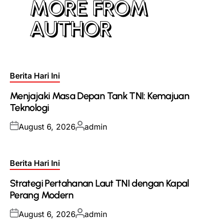
MORE FROM
AUTHOR
Posted
Berita Hari Ini
in
Menjajaki Masa Depan Tank TNI: Kemajuan
Teknologi
Posted
Posted
August 6, 2026
admin
on
by
Posted
Berita Hari Ini
in
Strategi Pertahanan Laut TNI dengan Kapal
Perang Modern
Posted
Posted
August 6, 2026
admin