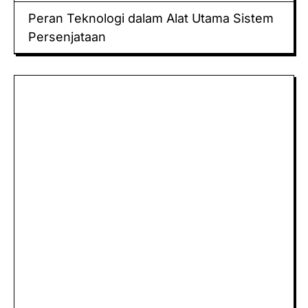
Peran Teknologi dalam Alat Utama Sistem
Persenjataan
Keluaran hk
Togel Sidney
Keluaran Macau
Togel
Paito
keluaran hk
data hk
Slot Deposit Pulsa