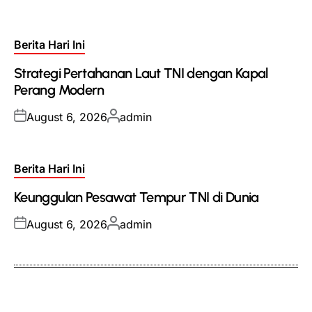
on
by
Posted
Berita Hari Ini
in
Strategi Pertahanan Laut TNI dengan Kapal
Perang Modern
Posted
Posted
August 6, 2026
admin
on
by
Posted
Berita Hari Ini
in
Keunggulan Pesawat Tempur TNI di Dunia
Posted
Posted
August 6, 2026
admin
on
by