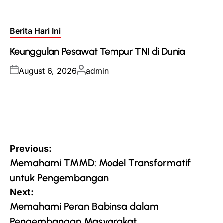
on
by
Posted
Berita Hari Ini
in
Keunggulan Pesawat Tempur TNI di Dunia
Posted
Posted
August 6, 2026
admin
on
by
Post
Previous:
navigation
Memahami TMMD: Model Transformatif
untuk Pengembangan
Next:
Memahami Peran Babinsa dalam
Pengembangan Masyarakat