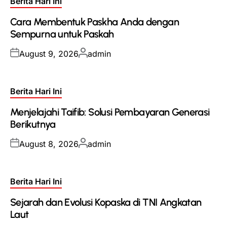
Posted
Berita Hari Ini
in
Cara Membentuk Paskha Anda dengan
Sempurna untuk Paskah
Posted
Posted
August 9, 2026
admin
on
by
Posted
Berita Hari Ini
in
Menjelajahi Taifib: Solusi Pembayaran Generasi
Berikutnya
Posted
Posted
August 8, 2026
admin
on
by
Posted
Berita Hari Ini
in
Sejarah dan Evolusi Kopaska di TNI Angkatan
Laut