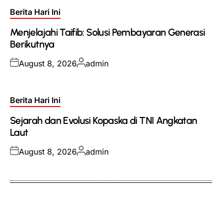
Posted
Berita Hari Ini
in
Menjelajahi Taifib: Solusi Pembayaran Generasi
Berikutnya
Posted
Posted
August 8, 2026
admin
on
by
Posted
Berita Hari Ini
in
Sejarah dan Evolusi Kopaska di TNI Angkatan
Laut
Posted
Posted
August 8, 2026
admin
on
by