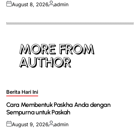
Posted
Posted
August 8, 2026
admin
on
by
MORE FROM
AUTHOR
Posted
Berita Hari Ini
in
Cara Membentuk Paskha Anda dengan
Sempurna untuk Paskah
Posted
Posted
August 9, 2026
admin
on
by