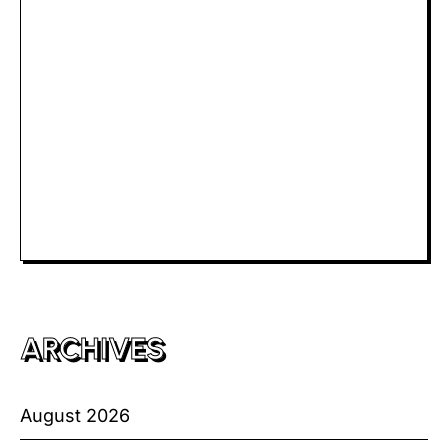
Slot Depo 5K
Slot Dana
Togel Macau
Slot Telkomsel
Slot Bet Kecil
Toto HK
ARCHIVES
August 2026