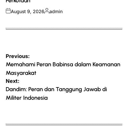
Perkotaan
Posted
Posted
August 9, 2026
admin
on
by
Post
Previous:
navigation
Memahami Peran Babinsa dalam Keamanan
Masyarakat
Next:
Dandim: Peran dan Tanggung Jawab di
Militer Indonesia