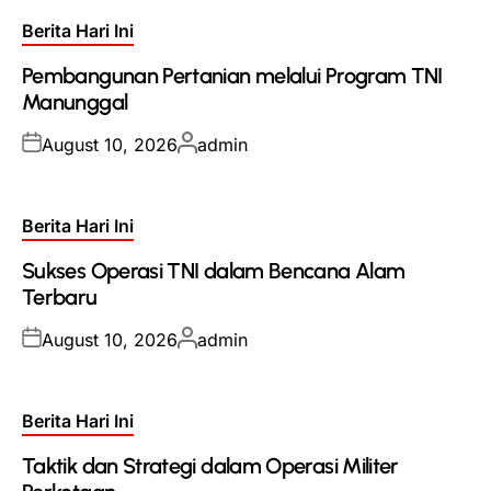
Posted
Berita Hari Ini
in
Pembangunan Pertanian melalui Program TNI
Manunggal
Posted
Posted
August 10, 2026
admin
on
by
Posted
Berita Hari Ini
in
Sukses Operasi TNI dalam Bencana Alam
Terbaru
Posted
Posted
August 10, 2026
admin
on
by
Posted
Berita Hari Ini
in
Taktik dan Strategi dalam Operasi Militer