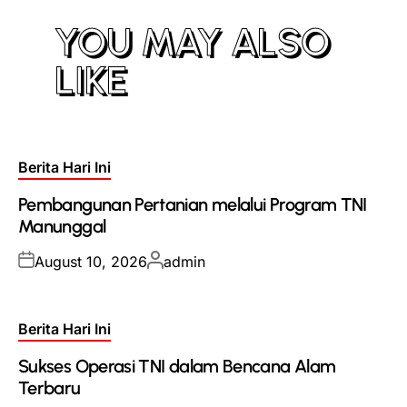
YOU MAY ALSO
LIKE
Posted
Berita Hari Ini
in
Pembangunan Pertanian melalui Program TNI
Manunggal
Posted
Posted
August 10, 2026
admin
on
by
Posted
Berita Hari Ini
in
Sukses Operasi TNI dalam Bencana Alam
Terbaru