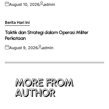
Posted
Posted
August 10, 2026
admin
on
by
Posted
Berita Hari Ini
in
Taktik dan Strategi dalam Operasi Militer
Perkotaan
Posted
Posted
August 9, 2026
admin
on
by
MORE FROM
AUTHOR