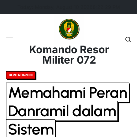
Skip
Today: Monday, August 10 2026
8
:
22
:
30
PM
to
content
Komando Resor
Militer 072
Posted
BERITA HARI INI
in
Memahami Peran
Danramil dalam
Sistem