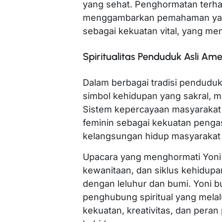
yang sehat. Penghormatan terhad
menggambarkan pemahaman yang 
sebagai kekuatan vital, yang men
Spiritualitas Penduduk Asli Ame
Dalam berbagai tradisi penduduk
simbol kehidupan yang sakral, m
Sistem kepercayaan masyarakat 
feminin sebagai kekuatan penga
kelangsungan hidup masyarakat
Upacara yang menghormati Yoni 
kewanitaan, dan siklus kehidu
dengan leluhur dan bumi. Yoni b
penghubung spiritual yang mel
kekuatan, kreativitas, dan peran