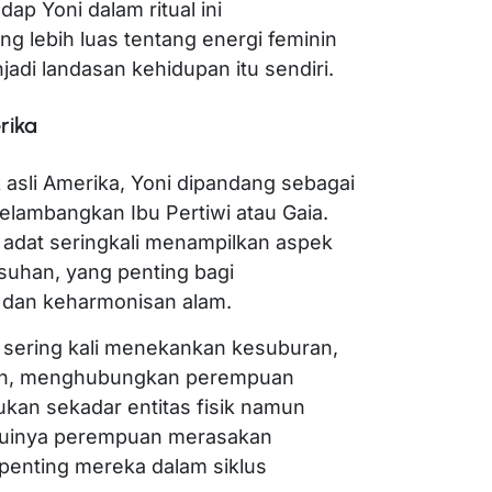
ap Yoni dalam ritual ini
lebih luas tentang energi feminin
jadi landasan kehidupan itu sendiri.
rika
 asli Amerika, Yoni dipandang sebagai
elambangkan Ibu Pertiwi atau Gaia.
adat seringkali menampilkan aspek
suhan, yang penting bagi
 dan keharmonisan alam.
sering kali menekankan kesuburan,
pan, menghubungkan perempuan
ukan sekadar entitas fisik namun
aluinya perempuan merasakan
 penting mereka dalam siklus