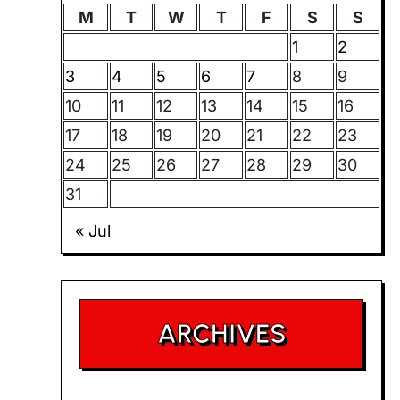
M
T
W
T
F
S
S
1
2
3
4
5
6
7
8
9
10
11
12
13
14
15
16
17
18
19
20
21
22
23
24
25
26
27
28
29
30
31
« Jul
ARCHIVES