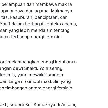
min perempuan dan membawa makna
erapa budaya dan agama. Maknanya
itas, kesuburan, penciptaan, dan
i Yonif dalam berbagai konteks agama,
an yang lebih mendalam tentang
tan terhadap energi feminin.
 Yoni melambangkan energi ketuhanan
ngan dewi Shakti. Yoni sering
n kosmis, yang mewakili sumber
 dan Lingam (simbol maskulin yang
eseimbangan antara energi feminin
akti, seperti Kuil Kamakhya di Assam,