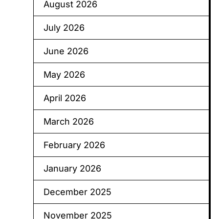
August 2026
July 2026
June 2026
May 2026
April 2026
March 2026
February 2026
January 2026
December 2025
November 2025