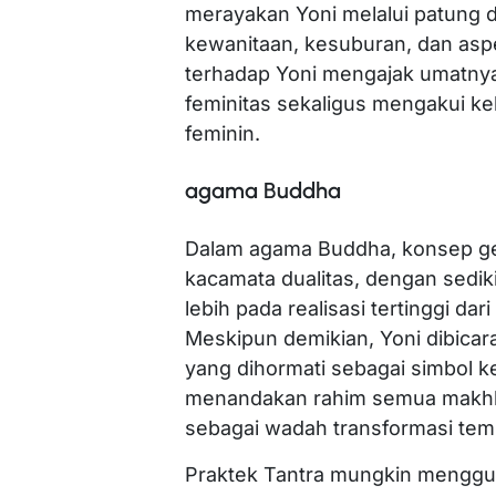
merayakan Yoni melalui patung d
kewanitaan, kesuburan, dan aspe
terhadap Yoni mengajak umatny
feminitas sekaligus mengakui k
feminin.
agama Buddha
Dalam agama Buddha, konsep gen
kacamata dualitas, dengan sedik
lebih pada realisasi tertinggi d
Meskipun demikian, Yoni dibicar
yang dihormati sebagai simbol k
menandakan rahim semua makhl
sebagai wadah transformasi temp
Praktek Tantra mungkin menggun