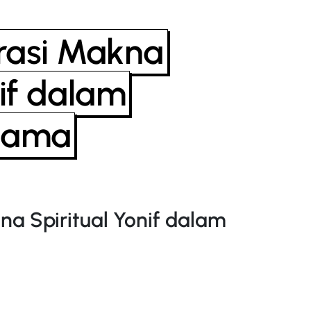
rasi Makna
nif dalam
gama
a Spiritual Yonif dalam