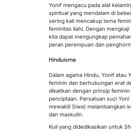
Yonif mengacu pada alat kela
spiritual yang mendalam di beb
sering kali mencakup tema femin
feminitas ilahi. Dengan mengkaj
kita dapat mengungkap pemaham
peran perempuan dan penghorma
Hinduisme
Dalam agama Hindu, Yonif atau
feminin dan berhubungan erat de
dikaitkan dengan prinsip femini
penciptaan. Persatuan suci Yoni
mewakili Siwa) melambangkan k
dan maskulin.
Kuil yang didedikasikan untuk Sh