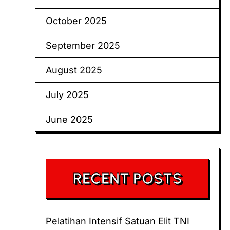
October 2025
September 2025
August 2025
July 2025
June 2025
RECENT POSTS
Pelatihan Intensif Satuan Elit TNI