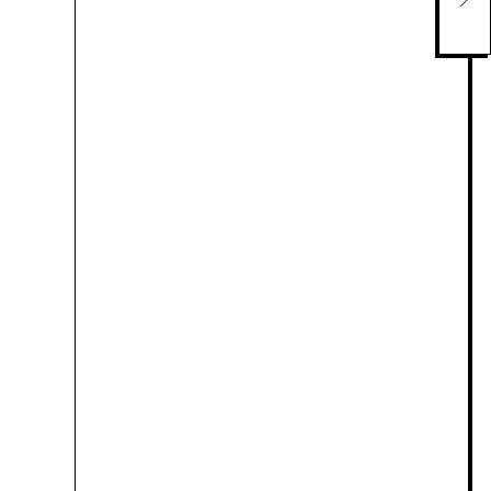
Togel
Paito
keluaran hk
data hk
Slot Deposit Pulsa
Slot Pulsa
Slot 5000
Slot Via Qris
Slot 5000
Slot Via Pulsa