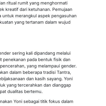
an ritual rumit yang menghormati
k kreatif dari ketuhanan. Pemujaan
a untuk merangkul aspek pengasuhan
ekuatan yang tertanam dalam wujud
der sering kali dipandang melalui
it penekanan pada bentuk fisik dan
ari pencerahan, yang melampaui gender.
akan dalam beberapa tradisi Tantra,
ebijaksanaan dan kasih sayang. Yoni
uk yang tercerahkan dan dianggap
at dualitas bertemu.
akan Yoni sebagai titik fokus dalam