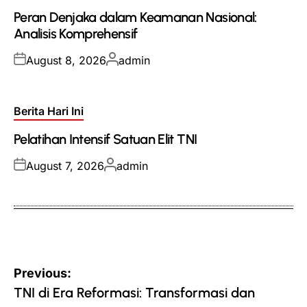
in
Peran Denjaka dalam Keamanan Nasional:
Analisis Komprehensif
Posted
Posted
August 8, 2026
admin
on
by
Posted
Berita Hari Ini
in
Pelatihan Intensif Satuan Elit TNI
Posted
Posted
August 7, 2026
admin
on
by
Post
Previous:
navigation
TNI di Era Reformasi: Transformasi dan