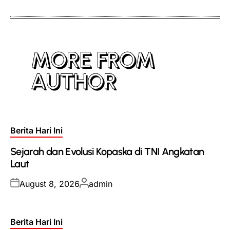
MORE FROM
AUTHOR
Posted
Berita Hari Ini
in
Sejarah dan Evolusi Kopaska di TNI Angkatan
Laut
Posted
Posted
August 8, 2026
admin
on
by
Posted
Berita Hari Ini