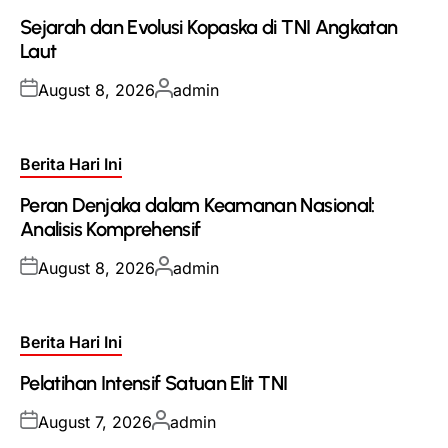
in
Sejarah dan Evolusi Kopaska di TNI Angkatan
Laut
Posted
Posted
August 8, 2026
admin
on
by
Posted
Berita Hari Ini
in
Peran Denjaka dalam Keamanan Nasional:
Analisis Komprehensif
Posted
Posted
August 8, 2026
admin
on
by
Posted
Berita Hari Ini
in
Pelatihan Intensif Satuan Elit TNI
Posted
Posted
August 7, 2026
admin
on
by