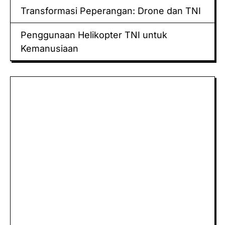
Transformasi Peperangan: Drone dan TNI
Penggunaan Helikopter TNI untuk
Kemanusiaan
Keluaran hk
Togel Sidney
Keluaran Macau
Togel
Paito
keluaran hk
data hk