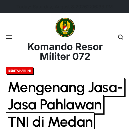
Skip
Today: Saturday, August 8 2026
2
:
06
:
34
PM
to
content
Komando Resor
Militer 072
Posted
BERITA HARI INI
in
Mengenang Jasa-
Jasa Pahlawan
TNI di Medan