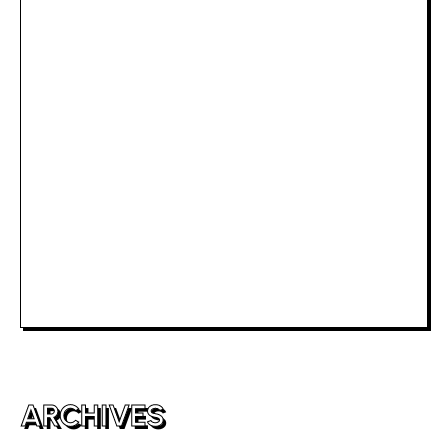
Slot Deposit Pulsa Indosat
Rtp Slot Hari Ini
Slot Depo 5K
Slot Dana
Togel Macau
Slot Telkomsel
Slot Bet Kecil
Toto HK
ARCHIVES