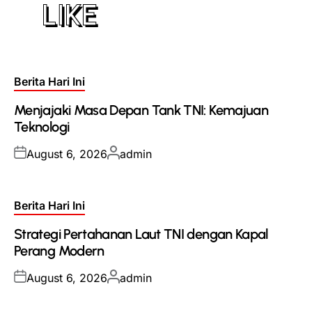
LIKE
Posted
Berita Hari Ini
in
Menjajaki Masa Depan Tank TNI: Kemajuan
Teknologi
Posted
Posted
August 6, 2026
admin
on
by
Posted
Berita Hari Ini
in
Strategi Pertahanan Laut TNI dengan Kapal
Perang Modern
Posted
Posted
August 6, 2026
admin
on
by