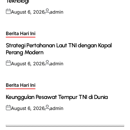
Teknologi
Posted
Posted
August 6, 2026
admin
on
by
Posted
Berita Hari Ini
in
Strategi Pertahanan Laut TNI dengan Kapal
Perang Modern
Posted
Posted
August 6, 2026
admin
on
by
Posted
Berita Hari Ini
in
Keunggulan Pesawat Tempur TNI di Dunia
Posted
Posted
August 6, 2026
admin
on
by