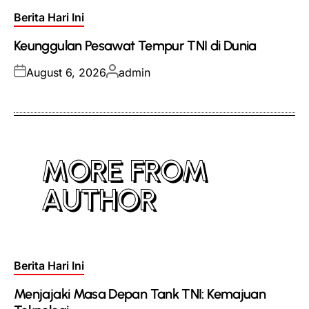
Posted
Berita Hari Ini
in
Keunggulan Pesawat Tempur TNI di Dunia
Posted
Posted
August 6, 2026
admin
on
by
MORE FROM
AUTHOR
Posted
Berita Hari Ini
in
Menjajaki Masa Depan Tank TNI: Kemajuan