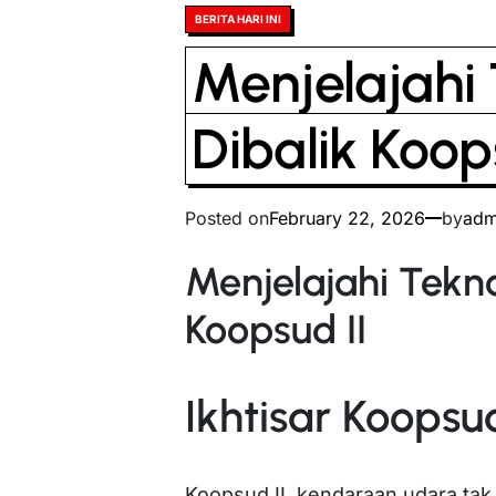
Posted
BERITA HARI INI
in
Menjelajahi 
Dibalik Koop
Posted on
February 22, 2026
by
adm
Menjelajahi Tekno
Koopsud II
Ikhtisar Koopsud
Koopsud II, kendaraan udara ta