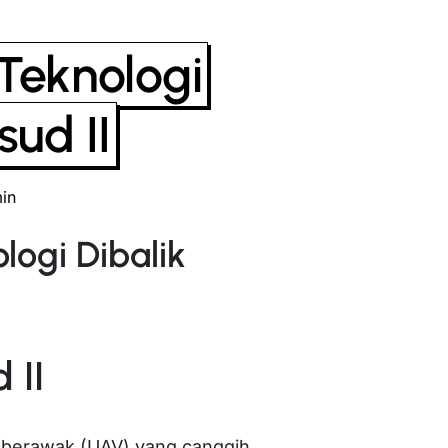
Teknologi
sud II
in
logi Dibalik
 II
k berawak (UAV) yang canggih,