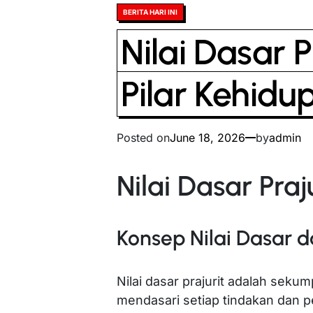
Posted
BERITA HARI INI
in
Nilai Dasar P
Pilar Kehidu
Posted on
June 18, 2026
by
admin
Nilai Dasar Praj
Konsep Nilai Dasar 
Nilai dasar prajurit adalah sekum
mendasari setiap tindakan dan peri