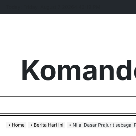
Skip
Today: Friday, August 7 2026
4
:
43
:
20
PM
to
content
Komando
Home
Berita Hari Ini
Nilai Dasar Prajurit sebagai 