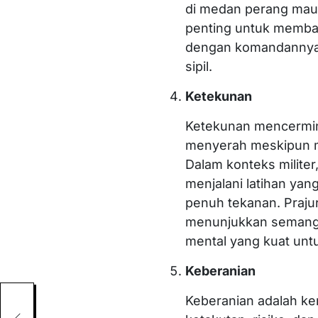
di medan perang maupu
penting untuk memban
dengan komandannya,
sipil.
Ketekunan
Ketekunan mencermi
menyerah meskipun m
Dalam konteks militer
menjalani latihan yan
penuh tekanan. Prajur
menunjukkan semangat
mental yang kuat unt
Keberanian
Keberanian adalah 