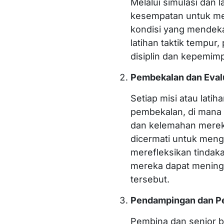
Melalui simulasi dan la
kesempatan untuk men
kondisi yang mendeka
latihan taktik tempur,
disiplin dan kepemimp
Pembekalan dan Eval
Setiap misi atau latih
pembekalan, di mana p
dan kelemahan mereka. 
dicermati untuk menga
merefleksikan tinda
mereka dapat meningka
tersebut.
Pendampingan dan P
Pembina dan senior 