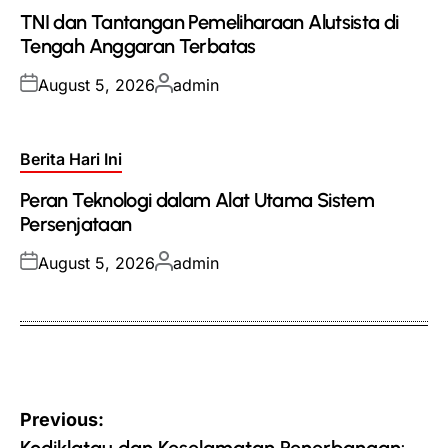
in
TNI dan Tantangan Pemeliharaan Alutsista di
Tengah Anggaran Terbatas
Posted
Posted
August 5, 2026
admin
on
by
Posted
Berita Hari Ini
in
Peran Teknologi dalam Alat Utama Sistem
Persenjataan
Posted
Posted
August 5, 2026
admin
on
by
Post
Previous:
Kodiklatau dan Keselamatan Penerbangan: