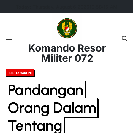
Skip
Today: Thursday, August 6 2026
10
:
58
:
16
AM
to
content
Komando Resor
Militer 072
Posted
BERITA HARI INI
in
Pandangan
Orang Dalam
Tentang