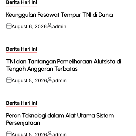
Posted
Berita Hari Ini
in
Keunggulan Pesawat Tempur TNI di Dunia
Posted
Posted
August 6, 2026
admin
on
by
Posted
Berita Hari Ini
in
TNI dan Tantangan Pemeliharaan Alutsista di
Tengah Anggaran Terbatas
Posted
Posted
August 5, 2026
admin
on
by
Posted
Berita Hari Ini
in
Peran Teknologi dalam Alat Utama Sistem
Persenjataan
Posted
Posted
August 5, 2026
admin