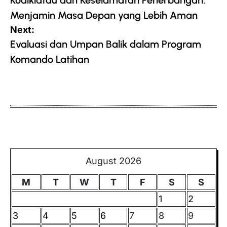
navigation
Menjamin Masa Depan yang Lebih Aman
Next:
Evaluasi dan Umpan Balik dalam Program
Komando Latihan
August 2026
M
T
W
T
F
S
S
1
2
3
4
5
6
7
8
9