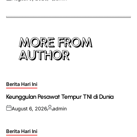
on
by
MORE FROM
AUTHOR
Posted
Berita Hari Ini
in
Keunggulan Pesawat Tempur TNI di Dunia
Posted
Posted
August 6, 2026
admin
on
by
Posted
Berita Hari Ini