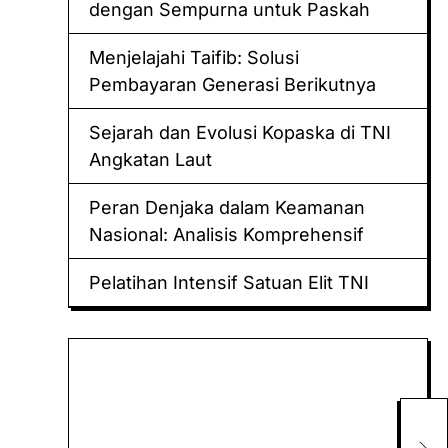
dengan Sempurna untuk Paskah
Menjelajahi Taifib: Solusi
Pembayaran Generasi Berikutnya
Sejarah dan Evolusi Kopaska di TNI
Angkatan Laut
Peran Denjaka dalam Keamanan
Nasional: Analisis Komprehensif
Pelatihan Intensif Satuan Elit TNI
Keluaran hk
Togel Sidney
Dim
Keluaran Macau