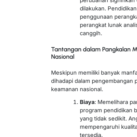
perubahan signifikan 
dilakukan. Pendidikan
penggunaan perangkat
perangkat lunak anali
canggih.
Tantangan dalam Pangkalan Mi
Nasional
Meskipun memiliki banyak manfa
dihadapi dalam pengembangan pa
keamanan nasional.
Biaya
: Memelihara pa
program pendidikan b
yang tidak sedikit. A
mempengaruhi kualitas
tersedia.