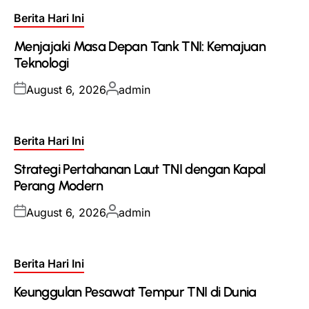
Posted
Berita Hari Ini
in
Menjajaki Masa Depan Tank TNI: Kemajuan
Teknologi
Posted
Posted
August 6, 2026
admin
on
by
Posted
Berita Hari Ini
in
Strategi Pertahanan Laut TNI dengan Kapal
Perang Modern
Posted
Posted
August 6, 2026
admin
on
by
Posted
Berita Hari Ini
in
Keunggulan Pesawat Tempur TNI di Dunia