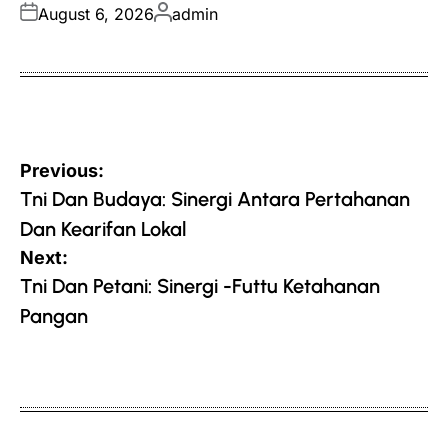
Posted
Posted
August 6, 2026
admin
on
by
Post
Previous:
navigation
Tni Dan Budaya: Sinergi Antara Pertahanan
Dan Kearifan Lokal
Next:
Tni Dan Petani: Sinergi -Futtu Ketahanan
Pangan