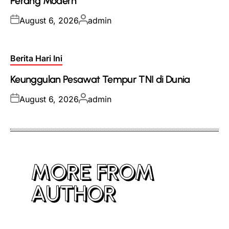
Perang Modern
Posted
Posted
August 6, 2026
admin
on
by
Posted
Berita Hari Ini
in
Keunggulan Pesawat Tempur TNI di Dunia
Posted
Posted
August 6, 2026
admin
on
by
MORE FROM
AUTHOR