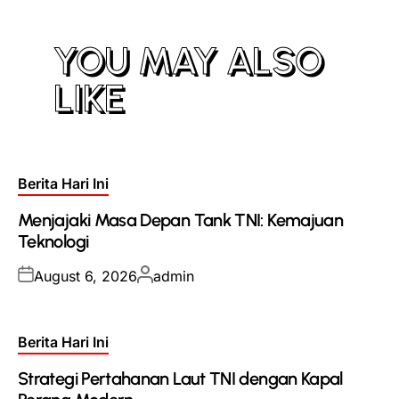
YOU MAY ALSO
LIKE
Posted
Berita Hari Ini
in
Menjajaki Masa Depan Tank TNI: Kemajuan
Teknologi
Posted
Posted
August 6, 2026
admin
on
by
Posted
Berita Hari Ini
in
Strategi Pertahanan Laut TNI dengan Kapal