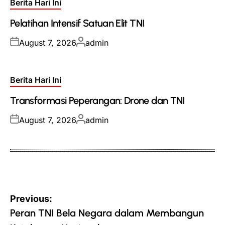
Posted
Berita Hari Ini
in
Pelatihan Intensif Satuan Elit TNI
Posted
Posted
August 7, 2026
admin
on
by
Posted
Berita Hari Ini
in
Transformasi Peperangan: Drone dan TNI
Posted
Posted
August 7, 2026
admin
on
by
Post
Previous:
navigation
Peran TNI Bela Negara dalam Membangun