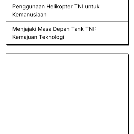
Penggunaan Helikopter TNI untuk
Kemanusiaan
Menjajaki Masa Depan Tank TNI:
Kemajuan Teknologi
Keluaran hk
Togel Sidney
Keluaran Macau
Togel
Paito
keluaran hk
data hk