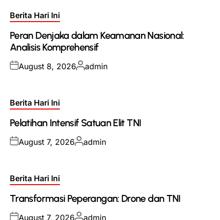
Posted
Berita Hari Ini
in
Peran Denjaka dalam Keamanan Nasional:
Analisis Komprehensif
Posted
Posted
August 8, 2026
admin
on
by
Posted
Berita Hari Ini
in
Pelatihan Intensif Satuan Elit TNI
Posted
Posted
August 7, 2026
admin
on
by
Posted
Berita Hari Ini
in
Transformasi Peperangan: Drone dan TNI
Posted
Posted
August 7, 2026
admin