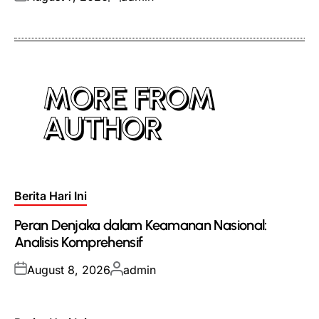
on
by
MORE FROM
AUTHOR
Posted
Berita Hari Ini
in
Peran Denjaka dalam Keamanan Nasional:
Analisis Komprehensif
Posted
Posted
August 8, 2026
admin
on
by