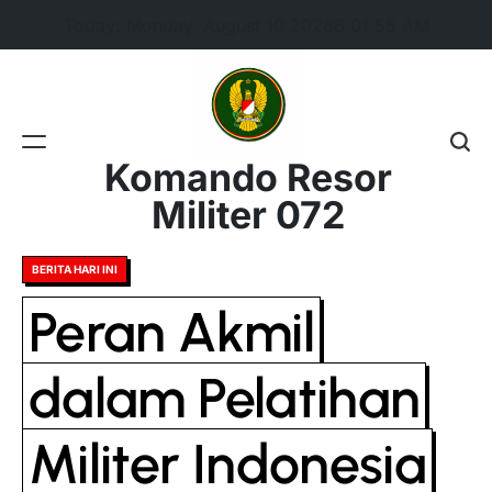
Skip
Today: Monday, August 10 2026
6
:
01
:
56
AM
to
content
Komando Resor
Militer 072
Posted
BERITA HARI INI
in
Peran Akmil
dalam Pelatihan
Militer Indonesia