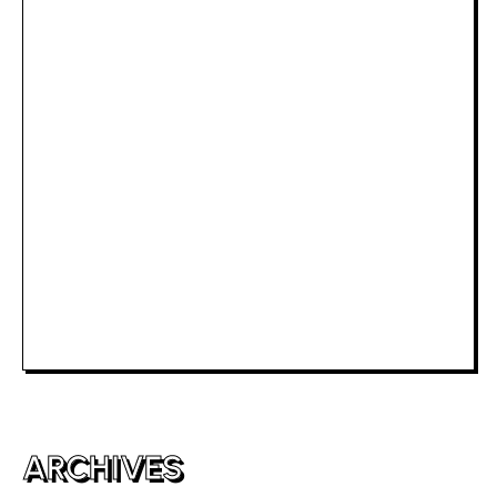
Slot Deposit Pulsa Indosat
Rtp Slot Hari Ini
Slot Depo 5K
Slot Dana
Togel Macau
Slot Telkomsel
Slot Bet Kecil
Toto HK
ARCHIVES