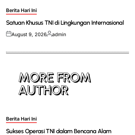
Posted
Berita Hari Ini
in
Satuan Khusus TNI di Lingkungan Internasional
Posted
Posted
August 9, 2026
admin
on
by
MORE FROM
AUTHOR
Posted
Berita Hari Ini
in
Sukses Operasi TNI dalam Bencana Alam