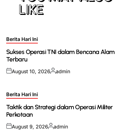
LIKE
Posted
Berita Hari Ini
in
Sukses Operasi TNI dalam Bencana Alam
Terbaru
Posted
Posted
August 10, 2026
admin
on
by
Posted
Berita Hari Ini
in
Taktik dan Strategi dalam Operasi Militer
Perkotaan
Posted
Posted
August 9, 2026
admin
on
by