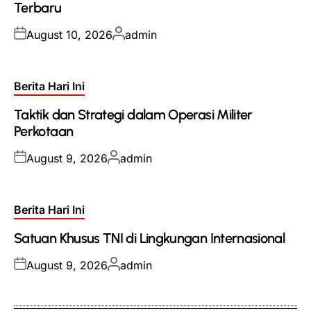
Terbaru
Posted
Posted
August 10, 2026
admin
on
by
Posted
Berita Hari Ini
in
Taktik dan Strategi dalam Operasi Militer
Perkotaan
Posted
Posted
August 9, 2026
admin
on
by
Posted
Berita Hari Ini
in
Satuan Khusus TNI di Lingkungan Internasional
Posted
Posted
August 9, 2026
admin
on
by