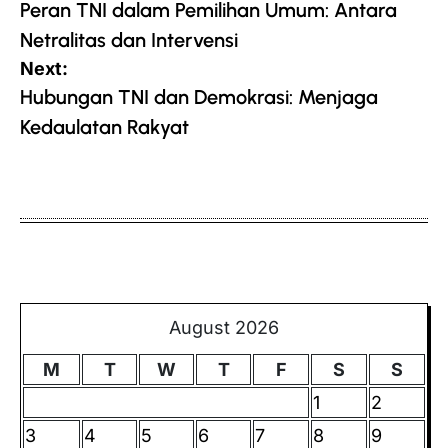
navigation
Peran TNI dalam Pemilihan Umum: Antara
Netralitas dan Intervensi
Next:
Hubungan TNI dan Demokrasi: Menjaga
Kedaulatan Rakyat
August 2026
M
T
W
T
F
S
S
1
2
3
4
5
6
7
8
9