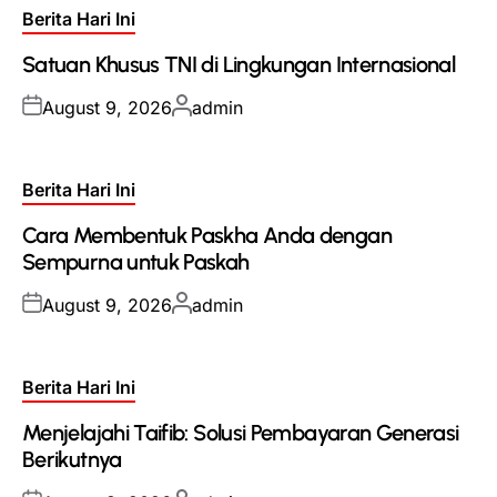
Posted
Berita Hari Ini
in
Satuan Khusus TNI di Lingkungan Internasional
Posted
Posted
August 9, 2026
admin
on
by
Posted
Berita Hari Ini
in
Cara Membentuk Paskha Anda dengan
Sempurna untuk Paskah
Posted
Posted
August 9, 2026
admin
on
by
Posted
Berita Hari Ini
in
Menjelajahi Taifib: Solusi Pembayaran Generasi
Berikutnya