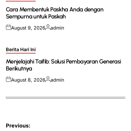
in
Cara Membentuk Paskha Anda dengan
Sempurna untuk Paskah
Posted
Posted
August 9, 2026
admin
on
by
Posted
Berita Hari Ini
in
Menjelajahi Taifib: Solusi Pembayaran Generasi
Berikutnya
Posted
Posted
August 8, 2026
admin
on
by
Post
Previous: