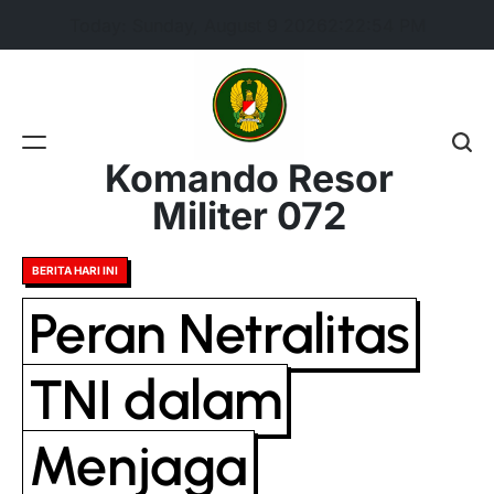
Skip
Today: Sunday, August 9 2026
2
:
22
:
55
PM
to
content
Komando Resor
Militer 072
Posted
BERITA HARI INI
in
Peran Netralitas
TNI dalam
Menjaga