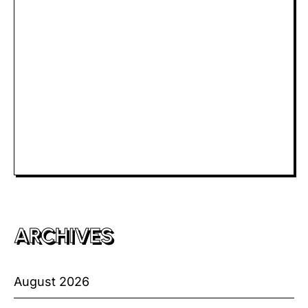
Slot Depo 5K
Slot Dana
Togel Macau
Slot Telkomsel
Slot Bet Kecil
Toto HK
ARCHIVES
August 2026