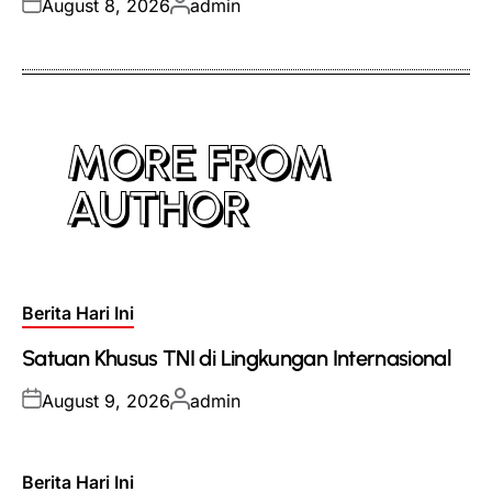
Posted
Posted
August 8, 2026
admin
on
by
MORE FROM
AUTHOR
Posted
Berita Hari Ini
in
Satuan Khusus TNI di Lingkungan Internasional
Posted
Posted
August 9, 2026
admin
on
by
Posted
Berita Hari Ini