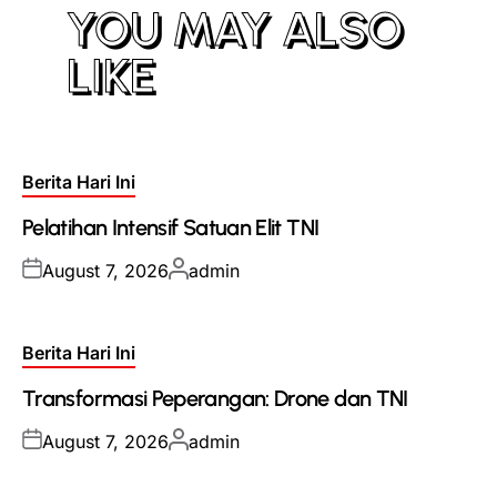
YOU MAY ALSO
LIKE
Posted
Berita Hari Ini
in
Pelatihan Intensif Satuan Elit TNI
Posted
Posted
August 7, 2026
admin
on
by
Posted
Berita Hari Ini
in
Transformasi Peperangan: Drone dan TNI
Posted
Posted
August 7, 2026
admin
on
by