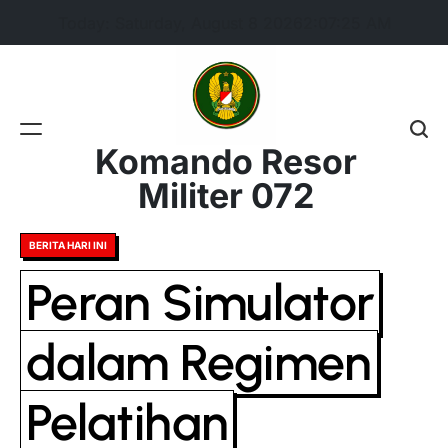
Skip
Today: Saturday, August 8 2026
2
:
07
:
26
AM
to
content
Komando Resor
Militer 072
Posted
BERITA HARI INI
in
Peran Simulator
dalam Regimen
Pelatihan