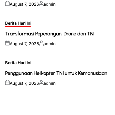
Posted
Posted
August 7, 2026
admin
on
by
Posted
Berita Hari Ini
in
Transformasi Peperangan: Drone dan TNI
Posted
Posted
August 7, 2026
admin
on
by
Posted
Berita Hari Ini
in
Penggunaan Helikopter TNI untuk Kemanusiaan
Posted
Posted
August 7, 2026
admin
on
by