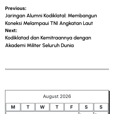
Post
Previous:
navigation
Jaringan Alumni Kodiklatal: Membangun
Koneksi Melampaui TNI Angkatan Laut
Next:
Kodiklatad dan Kemitraannya dengan
Akademi Militer Seluruh Dunia
August 2026
M
T
W
T
F
S
S