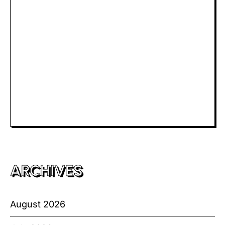
Slot Depo 5K
Slot Dana
Togel Macau
Slot Telkomsel
Slot Bet Kecil
Toto HK
ARCHIVES
August 2026