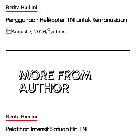
Posted
Berita Hari Ini
in
Penggunaan Helikopter TNI untuk Kemanusiaan
Posted
Posted
August 7, 2026
admin
on
by
MORE FROM
AUTHOR
Posted
Berita Hari Ini
in
Pelatihan Intensif Satuan Elit TNI