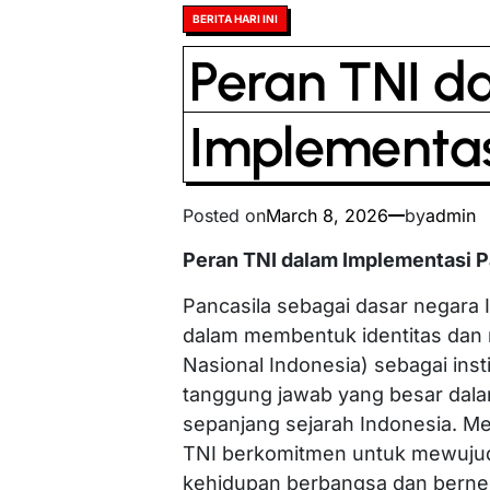
Posted
BERITA HARI INI
in
Peran TNI d
Implementas
Posted on
March 8, 2026
by
admin
Peran TNI dalam Implementasi P
Pancasila sebagai dasar negara
dalam membentuk identitas dan ni
Nasional Indonesia) sebagai inst
tanggung jawab yang besar dal
sepanjang sejarah Indonesia. Mel
TNI berkomitmen untuk mewujudk
kehidupan berbangsa dan berne