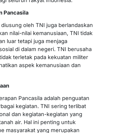
bagi seluruh rakyat Indonesia.
n Pancasila
diusung oleh TNI juga berlandaskan
 nilai-nilai kemanusiaan, TNI tidak
 luar tetapi juga menjaga
osial di dalam negeri. TNI berusaha
idak terletak pada kekuatan militer
hatikan aspek kemanusiaan dan
saan
nerapan Pancasila adalah penguatan
rbagai kegiatan. TNI sering terlibat
ional dan kegiatan-kegiatan yang
nah air. Hal ini penting untuk
me masyarakat yang merupakan