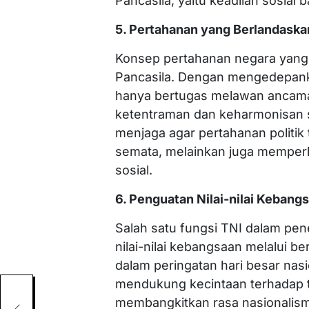
Pancasila, yaitu keadilan sosial 
5. Pertahanan yang Berlandaska
Konsep pertahanan negara yang 
Pancasila. Dengan mengedepankan
hanya bertugas melawan ancaman
ketentraman dan keharmonisan s
menjaga agar pertahanan politik t
semata, melainkan juga memper
sosial.
6. Penguatan Nilai-nilai Kebang
Salah satu fungsi TNI dalam pe
nilai-nilai kebangsaan melalui be
dalam peringatan hari besar nas
mendukung kecintaan terhadap ta
kat
membangkitkan rasa nasionalis