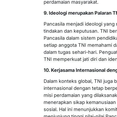
perdamaian masyarakat.
9. Ideologi merupakan Palaran T
Pancasila menjadi ideologi yan
tindakan dan keputusan. TNI be
Pancasila dalam sistem pendidika
setiap anggota TNI memahami da
dalam tugas sehari-hari. Penguat
TNI memperkuat jati diri dan ide
10. Kerjasama Internasional den
Dalam konteks global, TNI juga b
internasional dengan tetap berp
misi perdamaian yang dilaksanak
menerapkan sikap kemanusiaan ya
sosial. Hal ini menunjukkan kom
menjunjung tinggi nilai-nilai Panc