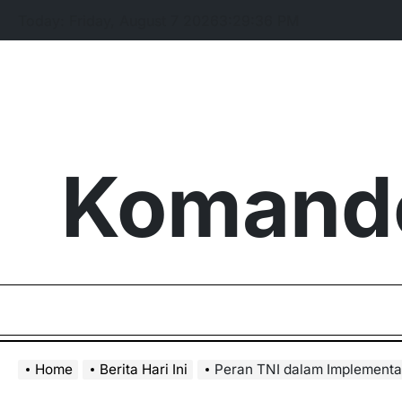
Skip
Today: Friday, August 7 2026
3
:
29
:
37
PM
to
content
Komando
Home
Berita Hari Ini
Peran TNI dalam Implementa