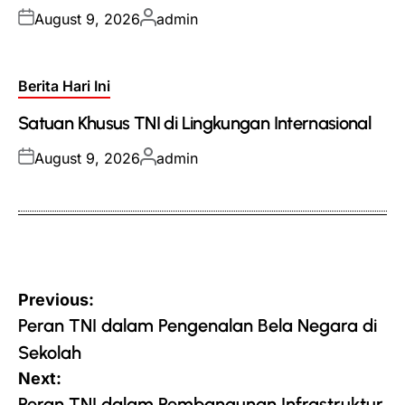
Posted
Posted
August 9, 2026
admin
on
by
Posted
Berita Hari Ini
in
Satuan Khusus TNI di Lingkungan Internasional
Posted
Posted
August 9, 2026
admin
on
by
Post
Previous:
navigation
Peran TNI dalam Pengenalan Bela Negara di
Sekolah
Next:
Peran TNI dalam Pembangunan Infrastruktur