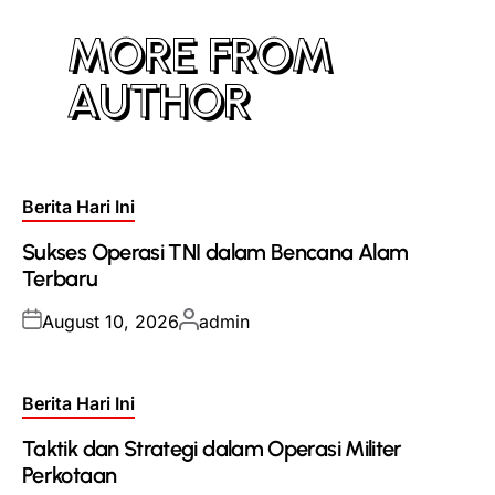
MORE FROM
AUTHOR
Posted
Berita Hari Ini
in
Sukses Operasi TNI dalam Bencana Alam
Terbaru
Posted
Posted
August 10, 2026
admin
on
by
Posted
Berita Hari Ini
in
Taktik dan Strategi dalam Operasi Militer
Perkotaan