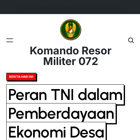
Skip
Today: Monday, August 10 2026
8
:
46
:
35
AM
to
content
Komando Resor
Militer 072
Posted
BERITA HARI INI
in
Peran TNI dalam
Pemberdayaan
Ekonomi Desa