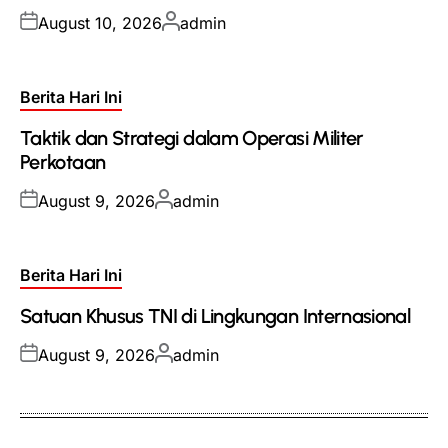
Posted
Posted
August 10, 2026
admin
on
by
Posted
Berita Hari Ini
in
Taktik dan Strategi dalam Operasi Militer
Perkotaan
Posted
Posted
August 9, 2026
admin
on
by
Posted
Berita Hari Ini
in
Satuan Khusus TNI di Lingkungan Internasional
Posted
Posted
August 9, 2026
admin
on
by