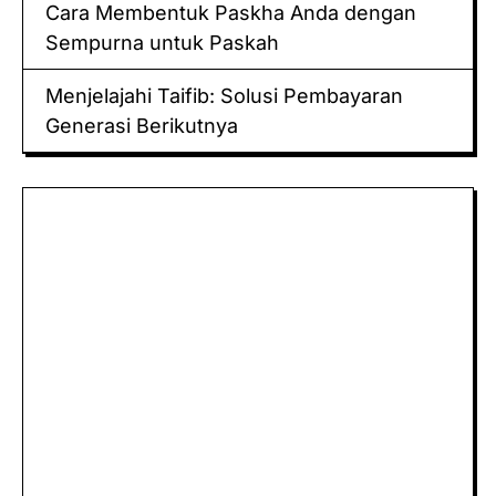
Cara Membentuk Paskha Anda dengan
Sempurna untuk Paskah
Menjelajahi Taifib: Solusi Pembayaran
Generasi Berikutnya
Keluaran hk
Togel Sidney
Keluaran Macau
Togel
Paito
keluaran hk
data hk