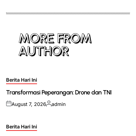
on
by
MORE FROM
AUTHOR
Posted
Berita Hari Ini
in
Transformasi Peperangan: Drone dan TNI
Posted
Posted
August 7, 2026
admin
on
by
Posted
Berita Hari Ini
in