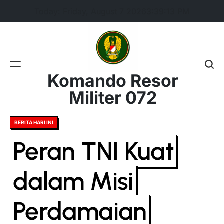
Skip
Today: Friday, August 7 2026
3
:
39
:
14
PM
to
content
Komando Resor
Militer 072
Posted
BERITA HARI INI
in
Peran TNI Kuat
dalam Misi
Perdamaian