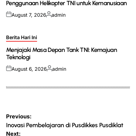
Penggunaan Helikopter TNI untuk Kemanusiaan
Posted
Posted
August 7, 2026
admin
on
by
Posted
Berita Hari Ini
in
Menjajaki Masa Depan Tank TNI: Kemajuan
Teknologi
Posted
Posted
August 6, 2026
admin
on
by
Post
Previous:
navigation
Inovasi Pembelajaran di Pusdikkes Pusdiklat
Next: