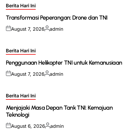
Posted
Berita Hari Ini
in
Transformasi Peperangan: Drone dan TNI
Posted
Posted
August 7, 2026
admin
on
by
Posted
Berita Hari Ini
in
Penggunaan Helikopter TNI untuk Kemanusiaan
Posted
Posted
August 7, 2026
admin
on
by
Posted
Berita Hari Ini
in
Menjajaki Masa Depan Tank TNI: Kemajuan
Teknologi
Posted
Posted
August 6, 2026
admin