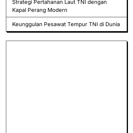
Strategi Pertahanan Laut TNI dengan
Kapal Perang Modern
Keunggulan Pesawat Tempur TNI di Dunia
Keluaran hk
Togel Sidney
Keluaran Macau
Togel
Paito
keluaran hk
data hk
Slot Deposit Pulsa