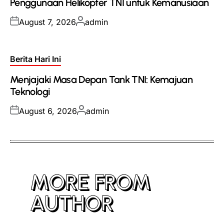
Penggunaan Helikopter TNI untuk Kemanusiaan
Posted
Posted
August 7, 2026
admin
on
by
Posted
Berita Hari Ini
in
Menjajaki Masa Depan Tank TNI: Kemajuan
Teknologi
Posted
Posted
August 6, 2026
admin
on
by
MORE FROM
AUTHOR