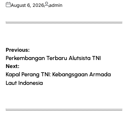
Posted
Posted
August 6, 2026
admin
on
by
Post
Previous:
navigation
Perkembangan Terbaru Alutsista TNI
Next:
Kapal Perang TNI: Kebangsgaan Armada
Laut Indonesia