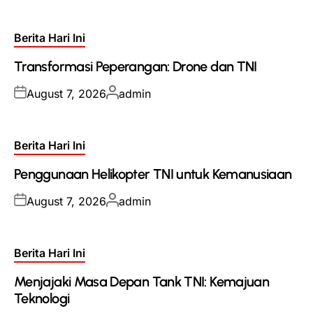
Posted
Berita Hari Ini
in
Transformasi Peperangan: Drone dan TNI
Posted
Posted
August 7, 2026
admin
on
by
Posted
Berita Hari Ini
in
Penggunaan Helikopter TNI untuk Kemanusiaan
Posted
Posted
August 7, 2026
admin
on
by
Posted
Berita Hari Ini
in
Menjajaki Masa Depan Tank TNI: Kemajuan
Teknologi