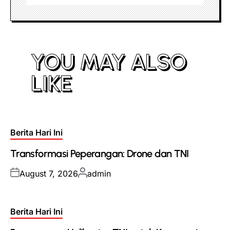
YOU MAY ALSO
LIKE
Posted
Berita Hari Ini
in
Transformasi Peperangan: Drone dan TNI
Posted
Posted
August 7, 2026
admin
on
by
Posted
Berita Hari Ini
in