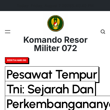
Skip
Today: Friday, August 7 2026
5
:
40
:
41
PM
to
content
Komando Resor
Militer 072
Posted
BERITA HARI INI
in
Pesawat Tempur
Tni: Sejarah Dan
Perkembanganany