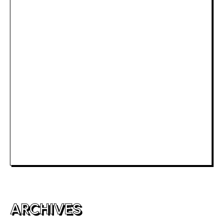
Slot Deposit Pulsa Indosat
Rtp Slot Hari Ini
Slot Depo 5K
Slot Dana
Togel Macau
Slot Telkomsel
Slot Bet Kecil
Toto HK
ARCHIVES