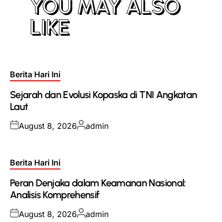
YOU MAY ALSO
LIKE
Posted
Berita Hari Ini
in
Sejarah dan Evolusi Kopaska di TNI Angkatan
Laut
Posted
Posted
August 8, 2026
admin
on
by
Posted
Berita Hari Ini
in
Peran Denjaka dalam Keamanan Nasional:
Analisis Komprehensif
Posted
Posted
August 8, 2026
admin