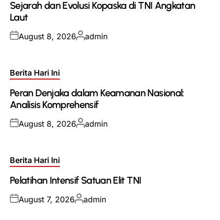
Sejarah dan Evolusi Kopaska di TNI Angkatan
Laut
Posted
Posted
August 8, 2026
admin
on
by
Posted
Berita Hari Ini
in
Peran Denjaka dalam Keamanan Nasional:
Analisis Komprehensif
Posted
Posted
August 8, 2026
admin
on
by
Posted
Berita Hari Ini
in
Pelatihan Intensif Satuan Elit TNI
Posted
Posted
August 7, 2026
admin
on
by