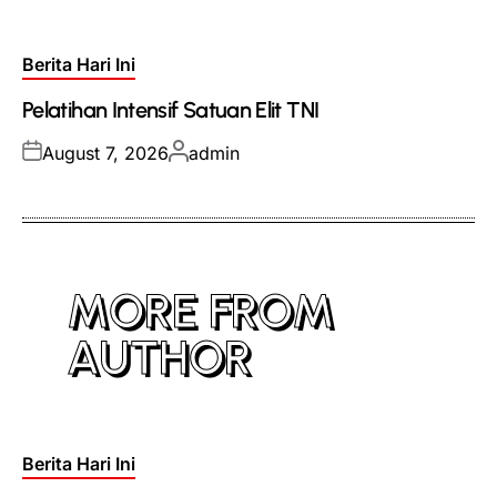
on
by
Posted
Berita Hari Ini
in
Pelatihan Intensif Satuan Elit TNI
Posted
Posted
August 7, 2026
admin
on
by
MORE FROM
AUTHOR
Posted
Berita Hari Ini
in