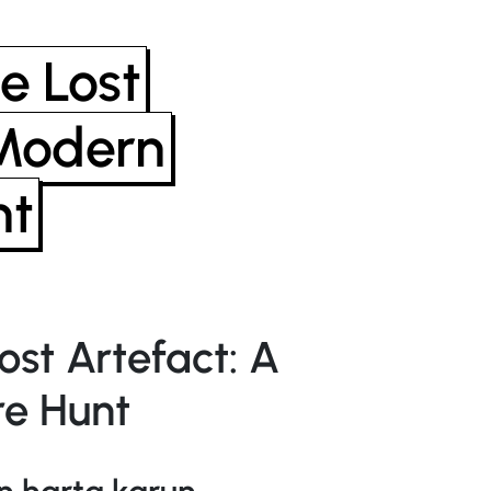
he Lost
 Modern
nt
ost Artefact: A
e Hunt