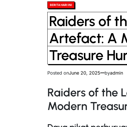
Posted
BERITA HARI INI
in
Raiders of t
Artefact: A
Treasure Hu
Posted on
June 20, 2025
by
admin
Raiders of the L
Modern Treasur