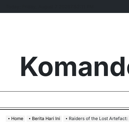
Skip
Today: Friday, August 7 2026
7
:
52
:
12
PM
to
content
Komando
Home
Berita Hari Ini
Raiders of the Lost Artefact