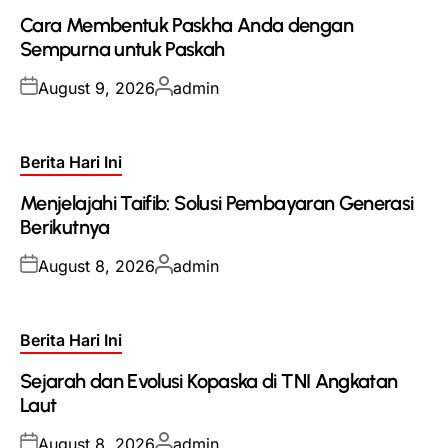
in
Cara Membentuk Paskha Anda dengan
Sempurna untuk Paskah
Posted
Posted
August 9, 2026
admin
on
by
Posted
Berita Hari Ini
in
Menjelajahi Taifib: Solusi Pembayaran Generasi
Berikutnya
Posted
Posted
August 8, 2026
admin
on
by
Posted
Berita Hari Ini
in
Sejarah dan Evolusi Kopaska di TNI Angkatan
Laut
Posted
Posted
August 8, 2026
admin