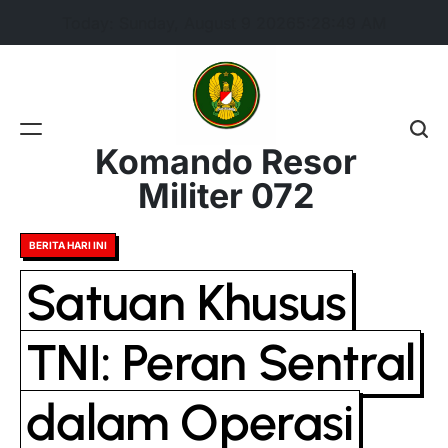
Skip
Today: Sunday, August 9 2026
5
:
28
:
50
AM
to
content
Komando Resor
Militer 072
Posted
BERITA HARI INI
in
Satuan Khusus
TNI: Peran Sentral
dalam Operasi