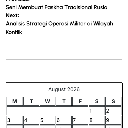
navigation
Seni Membuat Paskha Tradisional Rusia
Next:
Analisis Strategi Operasi Militer di Wilayah
Konflik
August 2026
M
T
W
T
F
S
S
1
2
3
4
5
6
7
8
9