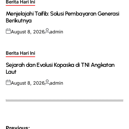
Posted
Berita Hari Ini
in
Menjelajahi Taifib: Solusi Pembayaran Generasi
Berikutnya
Posted
Posted
August 8, 2026
admin
on
by
Posted
Berita Hari Ini
in
Sejarah dan Evolusi Kopaska di TNI Angkatan
Laut
Posted
Posted
August 8, 2026
admin
on
by
Post
Previous: