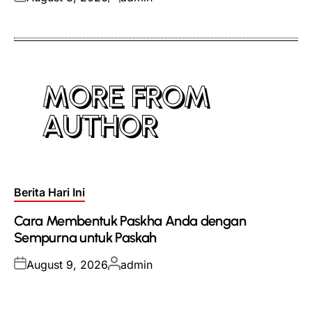
on
by
MORE FROM
AUTHOR
Posted
Berita Hari Ini
in
Cara Membentuk Paskha Anda dengan
Sempurna untuk Paskah
Posted
Posted
August 9, 2026
admin
on
by