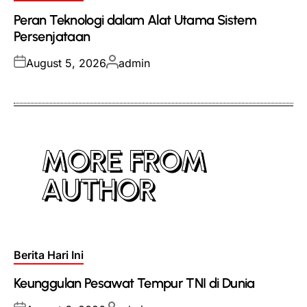
in
Peran Teknologi dalam Alat Utama Sistem
Persenjataan
Posted
Posted
August 5, 2026
admin
on
by
MORE FROM
AUTHOR
Posted
Berita Hari Ini
in
Keunggulan Pesawat Tempur TNI di Dunia