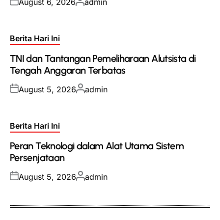
Posted
Posted
August 6, 2026
admin
on
by
Posted
Berita Hari Ini
in
TNI dan Tantangan Pemeliharaan Alutsista di
Tengah Anggaran Terbatas
Posted
Posted
August 5, 2026
admin
on
by
Posted
Berita Hari Ini
in
Peran Teknologi dalam Alat Utama Sistem
Persenjataan
Posted
Posted
August 5, 2026
admin
on
by