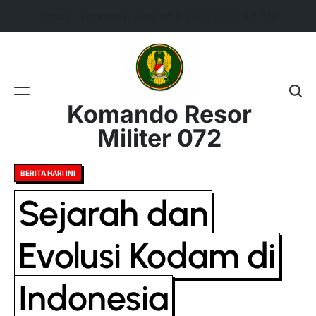
Skip
Today: Thursday, August 6 2026
6
:
50
:
45
AM
to
content
Komando Resor
Militer 072
Posted
BERITA HARI INI
in
Sejarah dan
Evolusi Kodam di
Indonesia