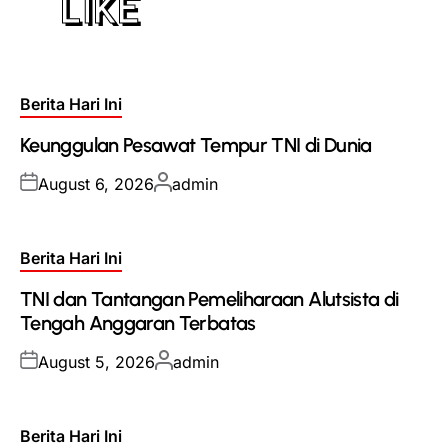
LIKE
Posted
Berita Hari Ini
in
Keunggulan Pesawat Tempur TNI di Dunia
Posted
Posted
August 6, 2026
admin
on
by
Posted
Berita Hari Ini
in
TNI dan Tantangan Pemeliharaan Alutsista di
Tengah Anggaran Terbatas
Posted
Posted
August 5, 2026
admin
on
by
Posted
Berita Hari Ini