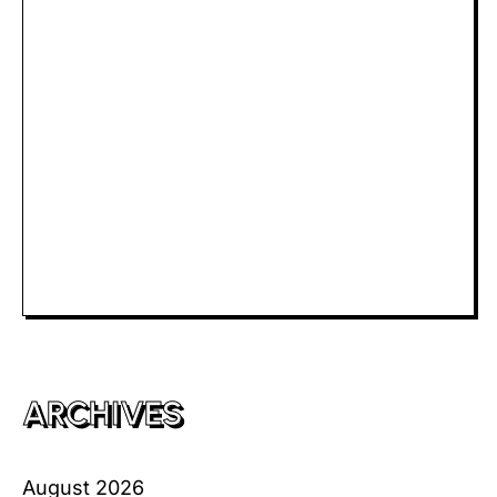
Rtp Slot Hari Ini
Slot Depo 5K
Slot Dana
Togel Macau
Slot Telkomsel
Slot Bet Kecil
Toto HK
ARCHIVES
August 2026