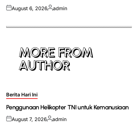
Posted
Posted
August 6, 2026
admin
on
by
MORE FROM
AUTHOR
Posted
Berita Hari Ini
in
Penggunaan Helikopter TNI untuk Kemanusiaan
Posted
Posted
August 7, 2026
admin
on
by