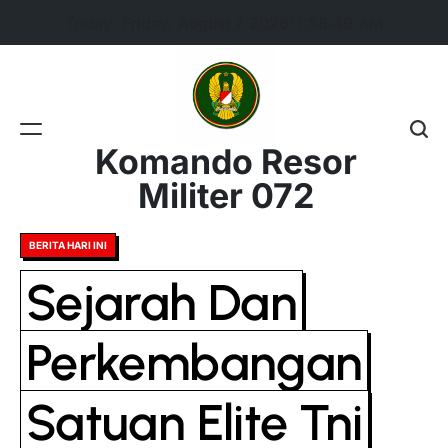
Skip
Today: Friday, August 7 2026
11
:
58
:
49
AM
to
content
Komando Resor
Militer 072
Posted
BERITA HARI INI
in
Sejarah Dan
Perkembangan
Satuan Elite Tni