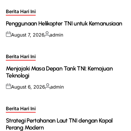
Posted
Berita Hari Ini
in
Penggunaan Helikopter TNI untuk Kemanusiaan
Posted
Posted
August 7, 2026
admin
on
by
Posted
Berita Hari Ini
in
Menjajaki Masa Depan Tank TNI: Kemajuan
Teknologi
Posted
Posted
August 6, 2026
admin
on
by
Posted
Berita Hari Ini
in
Strategi Pertahanan Laut TNI dengan Kapal
Perang Modern