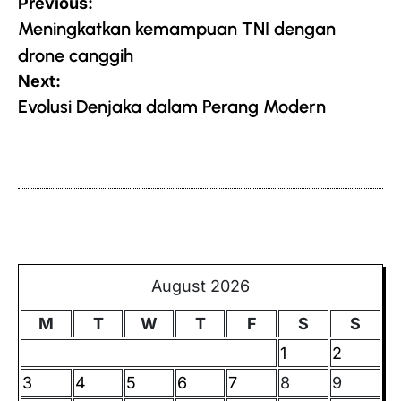
Post
Previous:
navigation
Meningkatkan kemampuan TNI dengan
drone canggih
Next:
Evolusi Denjaka dalam Perang Modern
August 2026
M
T
W
T
F
S
S
1
2
3
4
5
6
7
8
9