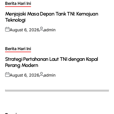
Posted
Berita Hari Ini
in
Menjajaki Masa Depan Tank TNI: Kemajuan
Teknologi
Posted
Posted
August 6, 2026
admin
on
by
Posted
Berita Hari Ini
in
Strategi Pertahanan Laut TNI dengan Kapal
Perang Modern
Posted
Posted
August 6, 2026
admin
on
by