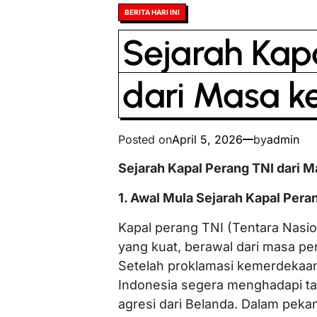
Posted
BERITA HARI INI
in
Sejarah Kap
dari Masa k
Posted on
April 5, 2026
by
admin
Sejarah Kapal Perang TNI dari 
1. Awal Mula Sejarah Kapal Pera
Kapal perang TNI (Tentara Nasion
yang kuat, berawal dari masa p
Setelah proklamasi kemerdekaan
Indonesia segera menghadapi t
agresi dari Belanda. Dalam peka