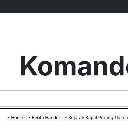
Skip
Today: Friday, August 7 2026
9
:
56
:
31
AM
to
content
Komando
Home
Berita Hari Ini
Sejarah Kapal Perang TNI d