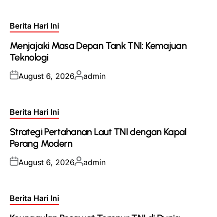
Posted
Berita Hari Ini
in
Menjajaki Masa Depan Tank TNI: Kemajuan
Teknologi
Posted
Posted
August 6, 2026
admin
on
by
Posted
Berita Hari Ini
in
Strategi Pertahanan Laut TNI dengan Kapal
Perang Modern
Posted
Posted
August 6, 2026
admin
on
by
Posted
Berita Hari Ini
in