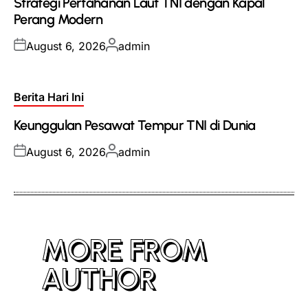
Strategi Pertahanan Laut TNI dengan Kapal
Perang Modern
Posted
Posted
August 6, 2026
admin
on
by
Posted
Berita Hari Ini
in
Keunggulan Pesawat Tempur TNI di Dunia
Posted
Posted
August 6, 2026
admin
on
by
MORE FROM
AUTHOR