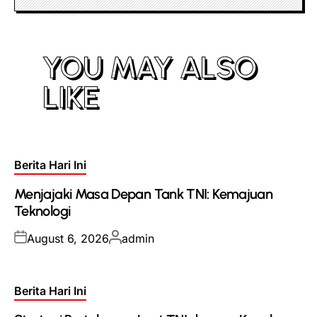
YOU MAY ALSO
LIKE
Posted
Berita Hari Ini
in
Menjajaki Masa Depan Tank TNI: Kemajuan
Teknologi
Posted
Posted
August 6, 2026
admin
on
by
Posted
Berita Hari Ini
in