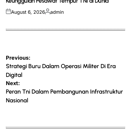
Keunggulan Pesawat Tempur TNI di Dunia
Posted
Posted
August 6, 2026
admin
on
by
Post
Previous:
navigation
Strategi Buru Dalam Operasi Militer Di Era
Digital
Next:
Peran Tni Dalam Pembangunan Infrastruktur
Nasional