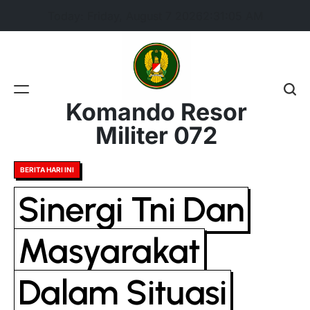
Skip
Today: Friday, August 7 2026
2
:
31
:
05
AM
to
content
Komando Resor
Militer 072
Posted
BERITA HARI INI
in
Sinergi Tni Dan
Masyarakat
Dalam Situasi