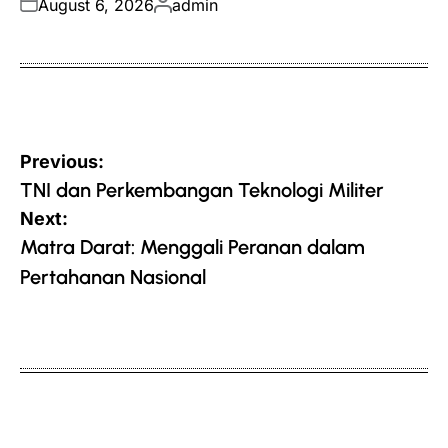
Posted
Posted
August 6, 2026
admin
on
by
Post
Previous:
navigation
TNI dan Perkembangan Teknologi Militer
Next:
Matra Darat: Menggali Peranan dalam
Pertahanan Nasional