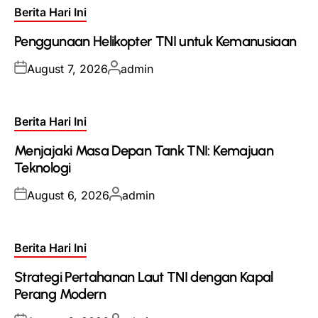
Posted
Berita Hari Ini
in
Penggunaan Helikopter TNI untuk Kemanusiaan
Posted
Posted
August 7, 2026
admin
on
by
Posted
Berita Hari Ini
in
Menjajaki Masa Depan Tank TNI: Kemajuan
Teknologi
Posted
Posted
August 6, 2026
admin
on
by
Posted
Berita Hari Ini
in
Strategi Pertahanan Laut TNI dengan Kapal
Perang Modern