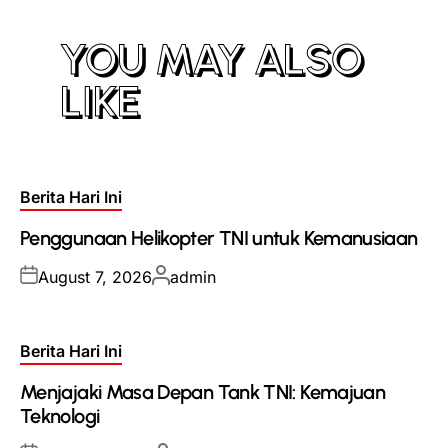
YOU MAY ALSO
LIKE
Posted
Berita Hari Ini
in
Penggunaan Helikopter TNI untuk Kemanusiaan
Posted
Posted
August 7, 2026
admin
on
by
Posted
Berita Hari Ini
in
Menjajaki Masa Depan Tank TNI: Kemajuan
Teknologi