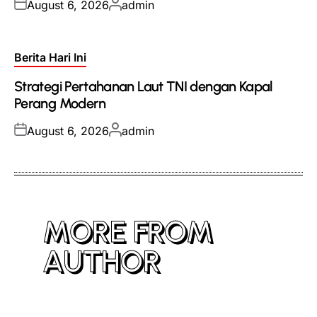
Posted
Posted
August 6, 2026
admin
on
by
Posted
Berita Hari Ini
in
Strategi Pertahanan Laut TNI dengan Kapal
Perang Modern
Posted
Posted
August 6, 2026
admin
on
by
MORE FROM
AUTHOR