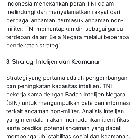
Indonesia menekankan peran TNI dalam
melindungi dan menyelamatkan rakyat dari
berbagai ancaman, termasuk ancaman non-
militer. TNI memantapkan diri sebagai garda
terdepan dalam Bela Negara melalui beberapa
pendekatan strategi.
3. Strategi Intelijen dan Keamanan
Strategi yang pertama adalah pengembangan
dan peningkatan kapasitas intelijen. TNI
bekerja sama dengan Badan Intelijen Negara
(BIN) untuk mengumpulkan data dan informasi
terkait ancaman non-militer. Analisis intelijen
yang mendalam akan memudahkan identifikasi
serta prediksi potensi ancaman yang dapat
mempengaruhi stabilitas sosial dan keamanan.