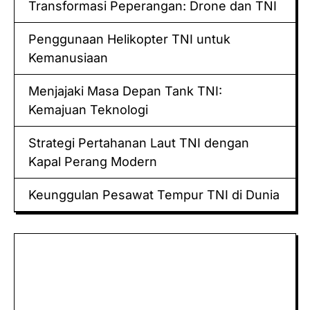
Transformasi Peperangan: Drone dan TNI
Penggunaan Helikopter TNI untuk
Kemanusiaan
Menjajaki Masa Depan Tank TNI:
Kemajuan Teknologi
Strategi Pertahanan Laut TNI dengan
Kapal Perang Modern
Keunggulan Pesawat Tempur TNI di Dunia
Keluaran hk
Togel Sidney
Keluaran Macau