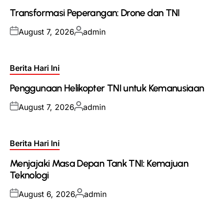
in
Transformasi Peperangan: Drone dan TNI
Posted
Posted
August 7, 2026
admin
on
by
Posted
Berita Hari Ini
in
Penggunaan Helikopter TNI untuk Kemanusiaan
Posted
Posted
August 7, 2026
admin
on
by
Posted
Berita Hari Ini
in
Menjajaki Masa Depan Tank TNI: Kemajuan
Teknologi
Posted
Posted
August 6, 2026
admin
on
by