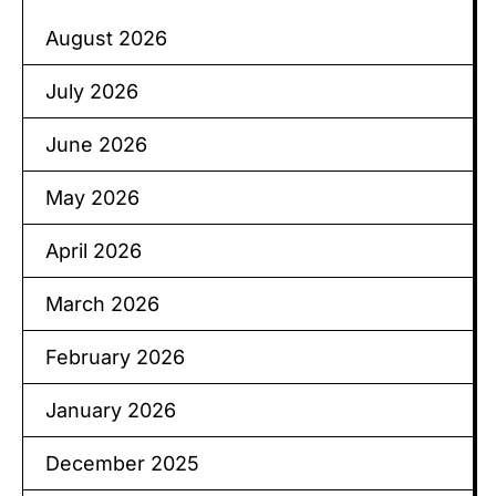
August 2026
July 2026
June 2026
May 2026
April 2026
March 2026
February 2026
January 2026
December 2025