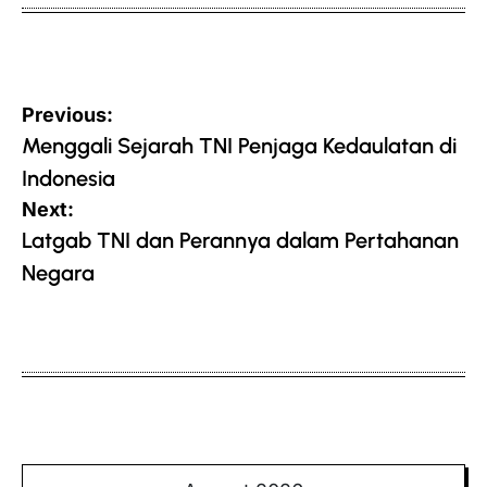
Post
Previous:
navigation
Menggali Sejarah TNI Penjaga Kedaulatan di
Indonesia
Next:
Latgab TNI dan Perannya dalam Pertahanan
Negara