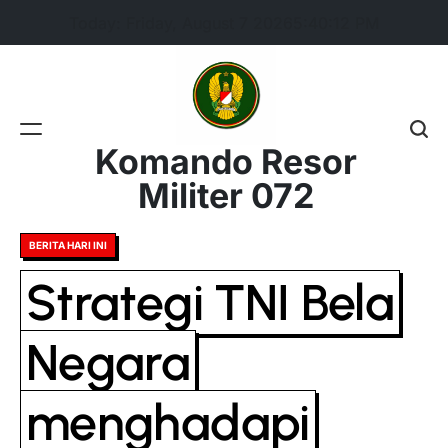
Skip
Today: Friday, August 7 2026
5
:
40
:
12
PM
to
content
Komando Resor
Militer 072
Posted
BERITA HARI INI
in
Strategi TNI Bela
Negara
menghadapi