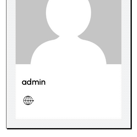
admin