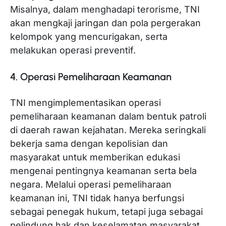
Misalnya, dalam menghadapi terorisme, TNI
akan mengkaji jaringan dan pola pergerakan
kelompok yang mencurigakan, serta
melakukan operasi preventif.
4. Operasi Pemeliharaan Keamanan
TNI mengimplementasikan operasi
pemeliharaan keamanan dalam bentuk patroli
di daerah rawan kejahatan. Mereka seringkali
bekerja sama dengan kepolisian dan
masyarakat untuk memberikan edukasi
mengenai pentingnya keamanan serta bela
negara. Melalui operasi pemeliharaan
keamanan ini, TNI tidak hanya berfungsi
sebagai penegak hukum, tetapi juga sebagai
pelindung hak dan keselamatan masyarakat.