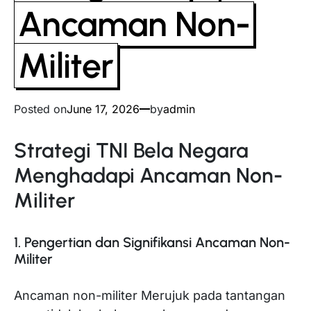
Ancaman Non-
Militer
Posted on
June 17, 2026
by
admin
Strategi TNI Bela Negara
Menghadapi Ancaman Non-
Militer
1. Pengertian dan Signifikansi Ancaman Non-
Militer
Ancaman non-militer Merujuk pada tantangan