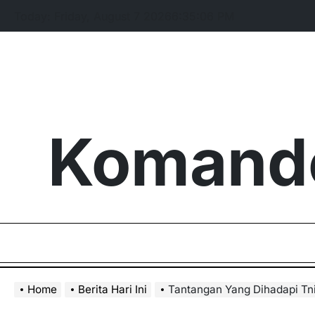
Skip
Today: Friday, August 7 2026
6
:
35
:
07
PM
to
content
Komando
Home
Berita Hari Ini
Tantangan Yang Dihadapi Tn