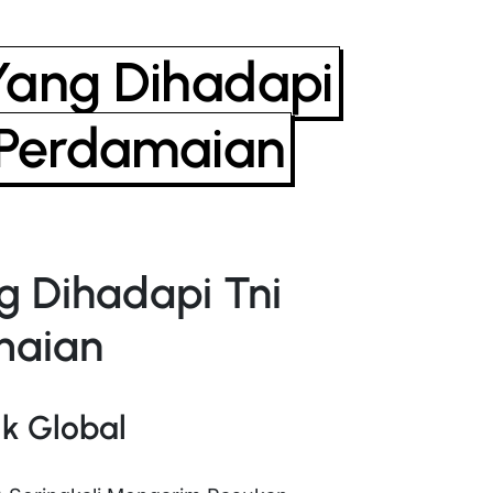
Yang Dihadapi
 Perdamaian
 Dihadapi Tni
maian
ik Global