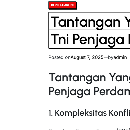
Posted
BERITA HARI INI
in
Tantangan 
Tni Penjaga
Posted on
August 7, 2025
by
admin
Tantangan Yang
Penjaga Perda
1. Kompleksitas Konfl