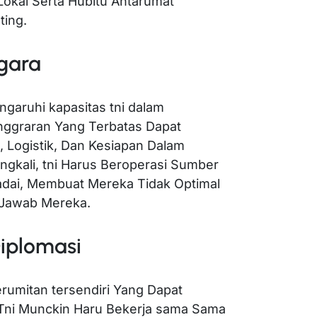
kal Serta Hubitu Antarumat
ing.
gara
aruhi kapasitas tni dalam
nggraran Yang Terbatas Dapat
 Logistik, Dan Kesiapan Dalam
ingkali, tni Harus Beroperasi Sumber
dai, Membuat Mereka Tidak Optimal
Jawab Mereka.
Diplomasi
erumitan tersendiri Yang Dapat
. Tni Munckin Haru Bekerja sama Sama