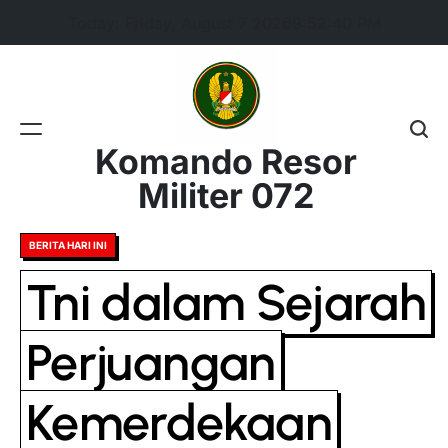
Skip
Today: Friday, August 7 2026
9
:
52
:
40
PM
to
content
Komando Resor
Militer 072
Posted
BERITA HARI INI
in
Tni dalam Sejarah
Perjuangan
Kemerdekaan