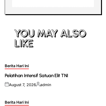
YOU MAY ALSO
LIKE
Posted
Berita Hari Ini
in
Pelatihan Intensif Satuan Elit TNI
Posted
Posted
August 7, 2026
admin
on
by
Posted
Berita Hari Ini