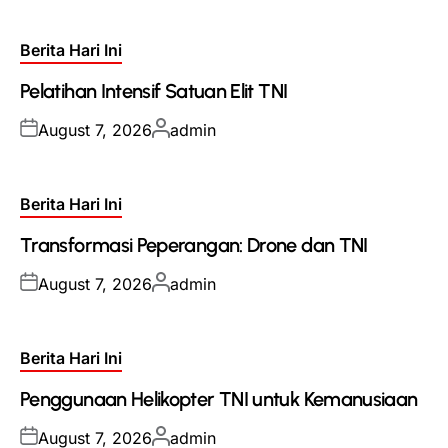
Posted
Berita Hari Ini
in
Pelatihan Intensif Satuan Elit TNI
Posted
Posted
August 7, 2026
admin
on
by
Posted
Berita Hari Ini
in
Transformasi Peperangan: Drone dan TNI
Posted
Posted
August 7, 2026
admin
on
by
Posted
Berita Hari Ini
in
Penggunaan Helikopter TNI untuk Kemanusiaan
Posted
Posted
August 7, 2026
admin