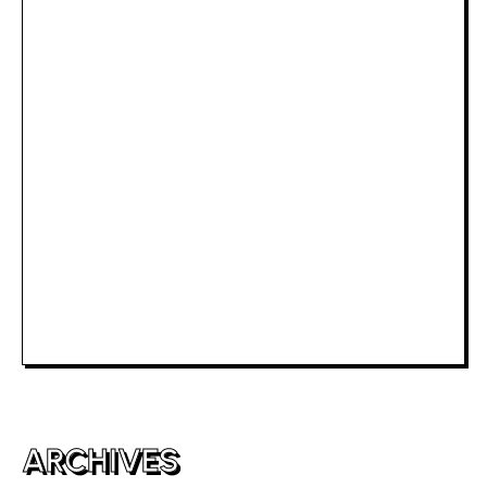
Slot Deposit Pulsa Indosat
Rtp Slot Hari Ini
Slot Depo 5K
Slot Dana
Togel Macau
Slot Telkomsel
Slot Bet Kecil
Toto HK
ARCHIVES