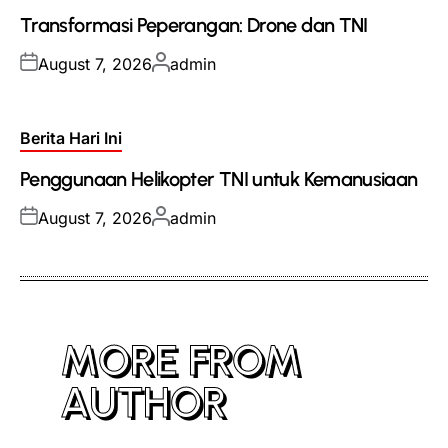
in
Transformasi Peperangan: Drone dan TNI
Posted
Posted
August 7, 2026
admin
on
by
Posted
Berita Hari Ini
in
Penggunaan Helikopter TNI untuk Kemanusiaan
Posted
Posted
August 7, 2026
admin
on
by
MORE FROM
AUTHOR