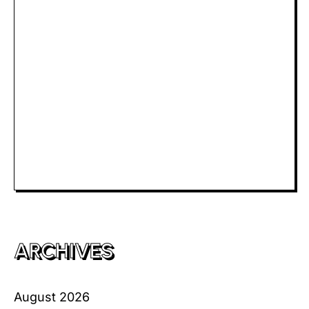
Slot Depo 5K
Slot Dana
Togel Macau
Slot Telkomsel
Slot Bet Kecil
Toto HK
ARCHIVES
August 2026