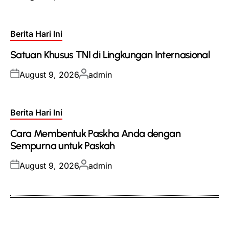
on
by
Posted
Berita Hari Ini
in
Satuan Khusus TNI di Lingkungan Internasional
Posted
Posted
August 9, 2026
admin
on
by
Posted
Berita Hari Ini
in
Cara Membentuk Paskha Anda dengan
Sempurna untuk Paskah
Posted
Posted
August 9, 2026
admin
on
by