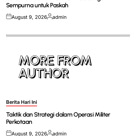
Sempurna untuk Paskah
Posted
Posted
August 9, 2026
admin
on
by
MORE FROM
AUTHOR
Posted
Berita Hari Ini
in
Taktik dan Strategi dalam Operasi Militer
Perkotaan
Posted
Posted
August 9, 2026
admin