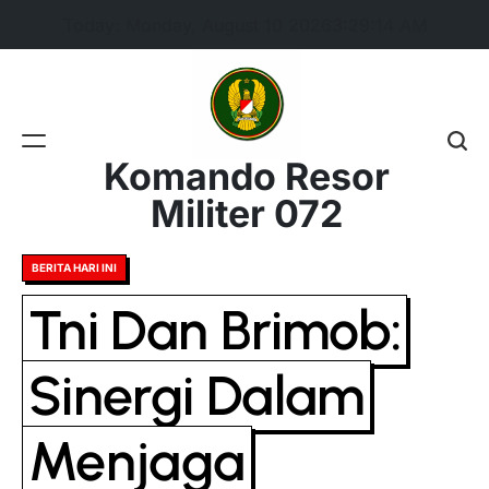
Skip
Today: Monday, August 10 2026
3
:
29
:
15
AM
to
content
Komando Resor
Militer 072
Posted
BERITA HARI INI
in
Tni Dan Brimob:
Sinergi Dalam
Menjaga