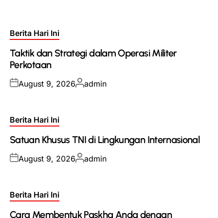
Posted
Berita Hari Ini
in
Taktik dan Strategi dalam Operasi Militer
Perkotaan
Posted
Posted
August 9, 2026
admin
on
by
Posted
Berita Hari Ini
in
Satuan Khusus TNI di Lingkungan Internasional
Posted
Posted
August 9, 2026
admin
on
by
Posted
Berita Hari Ini
in
Cara Membentuk Paskha Anda dengan