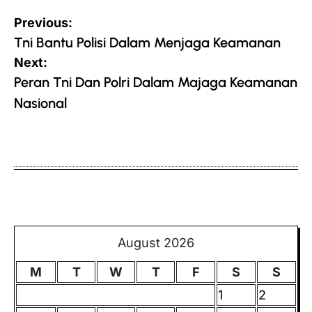
Post
Previous:
navigation
Tni Bantu Polisi Dalam Menjaga Keamanan
Next:
Peran Tni Dan Polri Dalam Majaga Keamanan
Nasional
August 2026
M
T
W
T
F
S
S
1
2