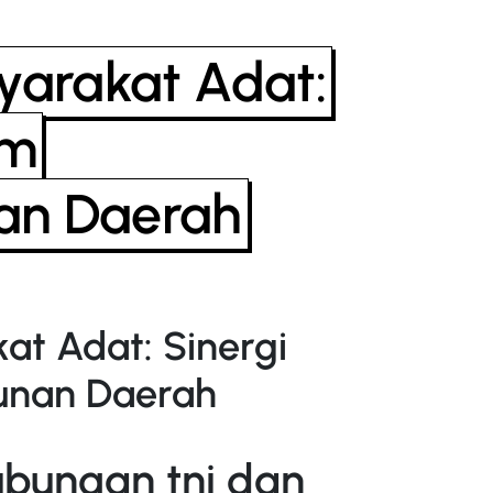
yarakat Adat:
am
an Daerah
at Adat: Sinergi
nan Daerah
bungan tni dan