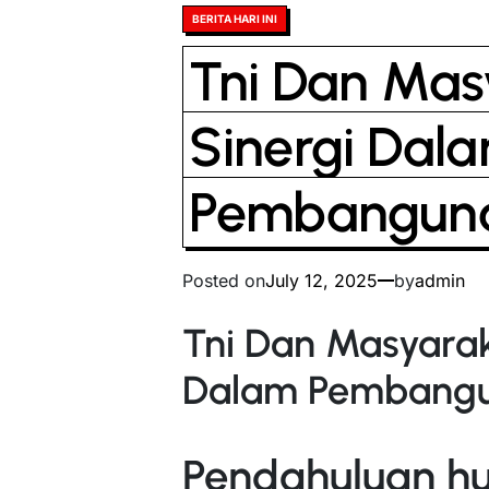
Posted
BERITA HARI INI
in
Tni Dan Mas
Sinergi Dal
Pembangun
Posted on
July 12, 2025
by
admin
Tni Dan Masyarak
Dalam Pembangu
Pendahuluan hu