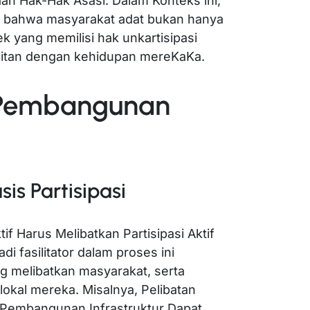
n Hak-Hak Asasi. Dalam Konteks ini,
bahwa masyarakat adat bukan hanya
k yang memilisi hak unkartisipasi
aitan dengan kehidupan mereKaKa.
 Pembangunan
s Partisipasi
 Harus Melibatkan Partisipasi Aktif
i fasilitator dalam proses ini
melibatkan masyarakat, serta
i lokal mereka. Misalnya, Pelibatan
Pembangunan Infrastruktur Dapat