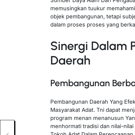
Sumber Daya Alam Dan Pengabaa
memusingkan tuukur memahami 
objek pembangunan, tetapi subje
dalam proses proses yang berk
Sinergi Dalam
Daerah
Pembangunan Berbasi
Pembangunan Daerah Yang Efektif
Masyarakat Adat. Tni dapat menjad
program menan menanusun Yang 
menhormati tradisi dan nilai-nila
Tokoh Adat Dalam Perencaanan 