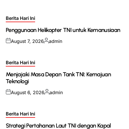
Posted
Berita Hari Ini
in
Penggunaan Helikopter TNI untuk Kemanusiaan
Posted
Posted
August 7, 2026
admin
on
by
Posted
Berita Hari Ini
in
Menjajaki Masa Depan Tank TNI: Kemajuan
Teknologi
Posted
Posted
August 6, 2026
admin
on
by
Posted
Berita Hari Ini
in
Strategi Pertahanan Laut TNI dengan Kapal