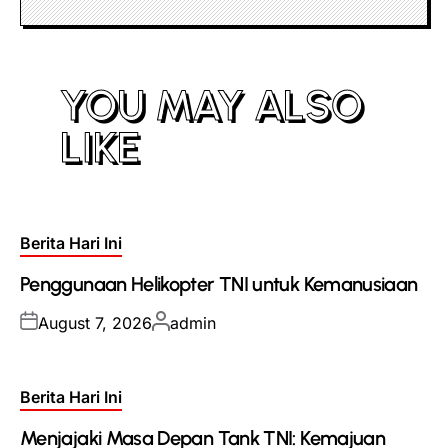
YOU MAY ALSO
LIKE
Posted
Berita Hari Ini
in
Penggunaan Helikopter TNI untuk Kemanusiaan
Posted
Posted
August 7, 2026
admin
on
by
Posted
Berita Hari Ini
in
Menjajaki Masa Depan Tank TNI: Kemajuan