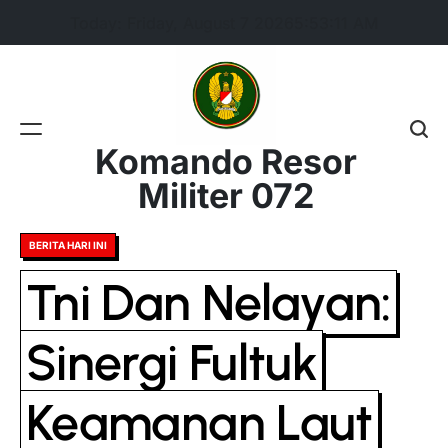
Skip
Today: Friday, August 7 2026
5
:
53
:
11
AM
to
content
Komando Resor
Militer 072
Posted
BERITA HARI INI
in
Tni Dan Nelayan:
Sinergi Fultuk
Keamanan Laut