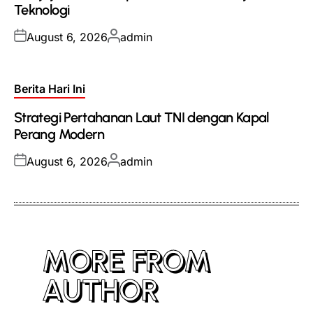
Teknologi
Posted
Posted
August 6, 2026
admin
on
by
Posted
Berita Hari Ini
in
Strategi Pertahanan Laut TNI dengan Kapal
Perang Modern
Posted
Posted
August 6, 2026
admin
on
by
MORE FROM
AUTHOR