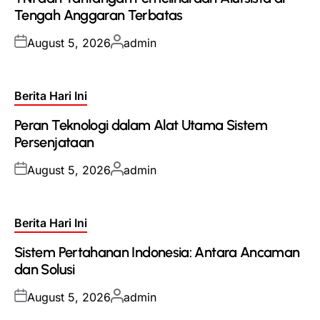
Tengah Anggaran Terbatas
Posted
Posted
August 5, 2026
admin
on
by
Posted
Berita Hari Ini
in
Peran Teknologi dalam Alat Utama Sistem
Persenjataan
Posted
Posted
August 5, 2026
admin
on
by
Posted
Berita Hari Ini
in
Sistem Pertahanan Indonesia: Antara Ancaman
dan Solusi
Posted
Posted
August 5, 2026
admin
on
by