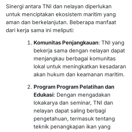
Sinergi antara TNI dan nelayan diperlukan
untuk menciptakan ekosistem maritim yang
aman dan berkelanjutan. Beberapa manfaat
dari kerja sama ini meliputi:
Komunitas Penjangkauan
: TNI yang
bekerja sama dengan nelayan dapat
menjangkau berbagai komunitas
lokal untuk meningkatkan kesadaran
akan hukum dan keamanan maritim.
Program Program Pelatihan dan
Edukasi
: Dengan mengadakan
lokakarya dan seminar, TNI dan
nelayan dapat saling berbagi
pengetahuan, termasuk tentang
teknik penangkapan ikan yang