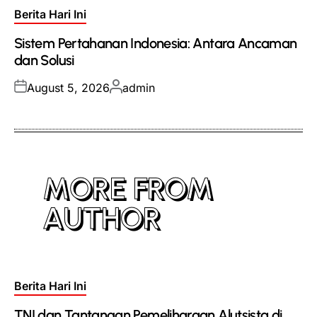
Posted
Berita Hari Ini
in
Sistem Pertahanan Indonesia: Antara Ancaman
dan Solusi
Posted
Posted
August 5, 2026
admin
on
by
MORE FROM
AUTHOR
Posted
Berita Hari Ini
in
TNI dan Tantangan Pemeliharaan Alutsista di