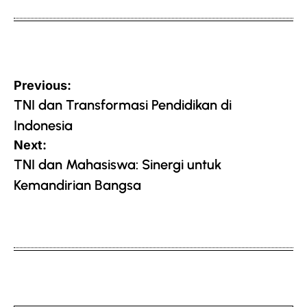
Post
Previous:
navigation
TNI dan Transformasi Pendidikan di
Indonesia
Next:
TNI dan Mahasiswa: Sinergi untuk
Kemandirian Bangsa