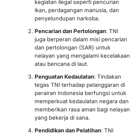
kegiatan ilegal seperti pencurian
ikan, perdagangan manusia, dan
penyelundupan narkoba.
Pencarian dan Pertolongan
: TNI
juga berperan dalam misi pencarian
dan pertolongan (SAR) untuk
nelayan yang mengalami kecelakaan
atau bencana di laut.
Penguatan Kedaulatan
: Tindakan
tegas TNI terhadap pelanggaran di
perairan Indonesia berfungsi untuk
memperkuat kedaulatan negara dan
memberikan rasa aman bagi nelayan
yang bekerja di sana.
Pendidikan dan Pelatihan
: TNI