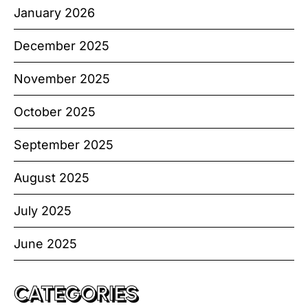
January 2026
December 2025
November 2025
October 2025
September 2025
August 2025
July 2025
June 2025
CATEGORIES