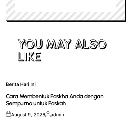
YOU MAY ALSO
LIKE
Posted
Berita Hari Ini
in
Cara Membentuk Paskha Anda dengan
Sempurna untuk Paskah
Posted
Posted
August 9, 2026
admin
on
by