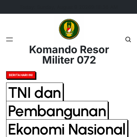
Skip
Today: Sunday, August 9 2026
9
:
18
:
36
AM
to
content
Komando Resor
Militer 072
Posted
BERITA HARI INI
in
TNI dan
Pembangunan
Ekonomi Nasional