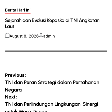
Posted
Berita Hari Ini
in
Sejarah dan Evolusi Kopaska di TNI Angkatan
Laut
Posted
Posted
August 8, 2026
admin
on
by
Post
Previous:
navigation
TNI dan Peran Strategi dalam Pertahanan
Negara
Next:
TNI dan Perlindungan Lingkungan: Sinergi
untuk Masa Depan