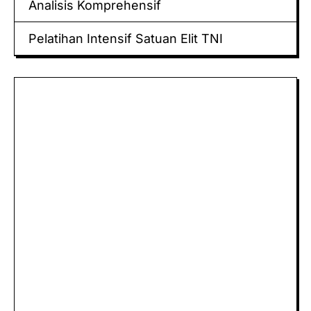
Analisis Komprehensif
Pelatihan Intensif Satuan Elit TNI
Keluaran hk
Togel Sidney
Keluaran Macau
Togel
Paito
keluaran hk
data hk
Slot Deposit Pulsa