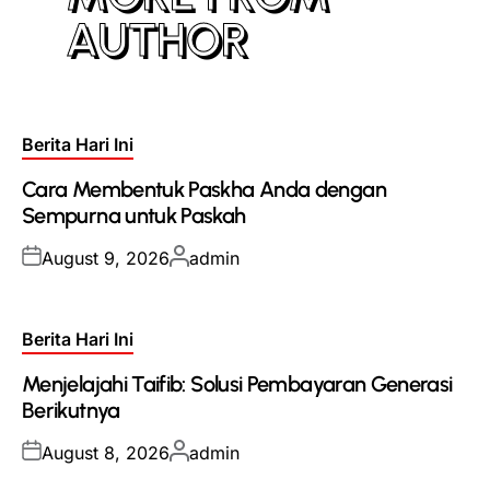
AUTHOR
Posted
Berita Hari Ini
in
Cara Membentuk Paskha Anda dengan
Sempurna untuk Paskah
Posted
Posted
August 9, 2026
admin
on
by
Posted
Berita Hari Ini
in
Menjelajahi Taifib: Solusi Pembayaran Generasi
Berikutnya
Posted
Posted
August 8, 2026
admin
on
by