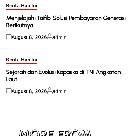
Posted
Berita Hari Ini
in
Menjelajahi Taifib: Solusi Pembayaran Generasi
Berikutnya
Posted
Posted
August 8, 2026
admin
on
by
Posted
Berita Hari Ini
in
Sejarah dan Evolusi Kopaska di TNI Angkatan
Laut
Posted
Posted
August 8, 2026
admin
on
by
MORE FROM