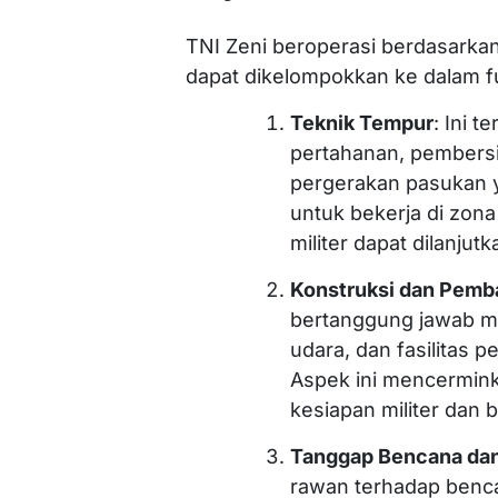
TNI Zeni beroperasi berdasarka
dapat dikelompokkan ke dalam fu
Teknik Tempur
: Ini 
pertahanan, pembers
pergerakan pasukan y
untuk bekerja di zon
militer dapat dilanju
Konstruksi dan Pemba
bertanggung jawab m
udara, dan fasilitas pe
Aspek ini mencermin
kesiapan militer dan b
Tanggap Bencana da
rawan terhadap benc