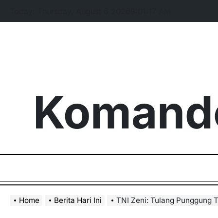
Skip
Today: Thursday, August 6 2026
9
:
01
:
18
AM
to
content
Komando
Home
Berita Hari Ini
TNI Zeni: Tulang Punggung Te