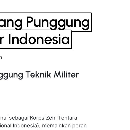
ulang Punggung
er Indonesia
n
ggung Teknik Militer
enal sebagai Korps Zeni Tentara
sional Indonesia), memainkan peran