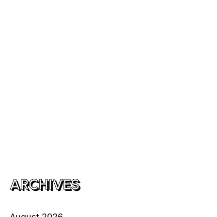
ARCHIVES
August 2026