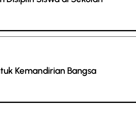
ntuk Kemandirian Bangsa