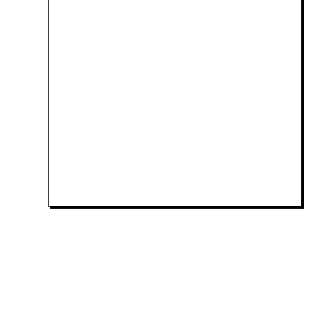
Rtp Slot Hari Ini
Slot Depo 5K
Slot Dana
Togel Macau
Slot Telkomsel
Slot Bet Kecil
Toto HK