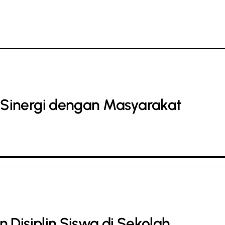
Sinergi dengan Masyarakat
Disiplin Siswa di Sekolah