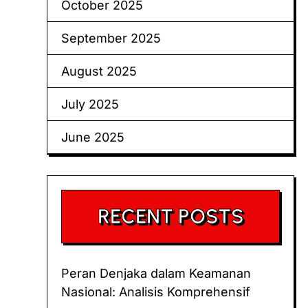
October 2025
September 2025
August 2025
July 2025
June 2025
RECENT POSTS
Peran Denjaka dalam Keamanan
Nasional: Analisis Komprehensif