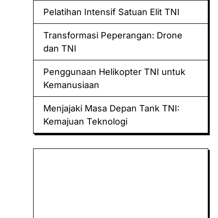
Pelatihan Intensif Satuan Elit TNI
Transformasi Peperangan: Drone
dan TNI
Penggunaan Helikopter TNI untuk
Kemanusiaan
Menjajaki Masa Depan Tank TNI:
Kemajuan Teknologi
Keluaran hk
Togel Sidney
Keluaran Macau
Togel