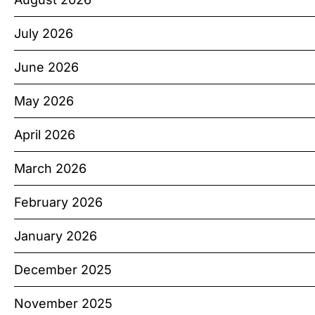
July 2026
June 2026
May 2026
April 2026
March 2026
February 2026
January 2026
December 2025
November 2025