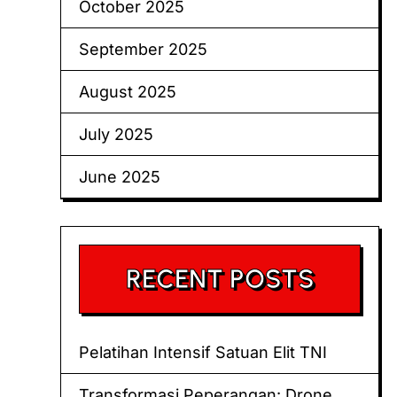
October 2025
September 2025
August 2025
July 2025
June 2025
RECENT POSTS
Pelatihan Intensif Satuan Elit TNI
Transformasi Peperangan: Drone