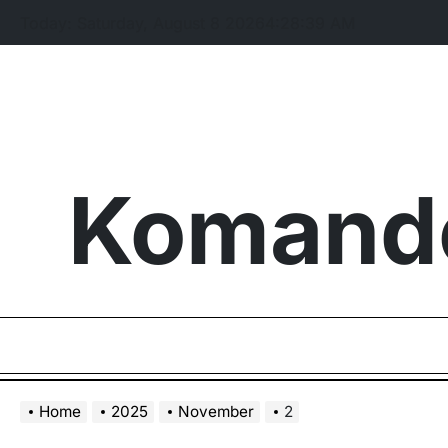
Skip
Today: Saturday, August 8 2026
4
:
28
:
40
AM
to
content
Komando
Home
2025
November
2