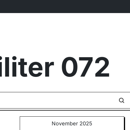
iter 072
November 2025