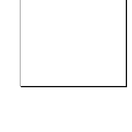
Rtp Slot Hari Ini
Slot Depo 5K
Slot Dana
Togel Macau
Slot Telkomsel
Slot Bet Kecil
Toto HK