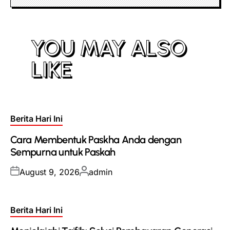
YOU MAY ALSO
LIKE
Posted
Berita Hari Ini
in
Cara Membentuk Paskha Anda dengan
Sempurna untuk Paskah
Posted
Posted
August 9, 2026
admin
on
by
Posted
Berita Hari Ini
in