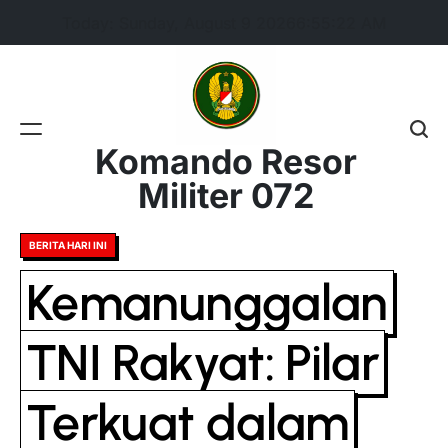
Skip
Today: Sunday, August 9 2026
6
:
55
:
23
AM
to
content
Komando Resor
Militer 072
Posted
BERITA HARI INI
in
Kemanunggalan
TNI Rakyat: Pilar
Terkuat dalam