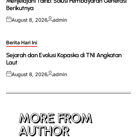
Menjelajahi Taifib: Solusi Pembayaran Generasi
Berikutnya
Posted
Posted
August 8, 2026
admin
on
by
Posted
Berita Hari Ini
in
Sejarah dan Evolusi Kopaska di TNI Angkatan
Laut
Posted
Posted
August 8, 2026
admin
on
by
MORE FROM
AUTHOR