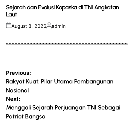
in
Sejarah dan Evolusi Kopaska di TNI Angkatan
Laut
Posted
Posted
August 8, 2026
admin
on
by
Post
Previous:
navigation
Rakyat Kuat: Pilar Utama Pembangunan
Nasional
Next:
Menggali Sejarah Perjuangan TNI Sebagai
Patriot Bangsa