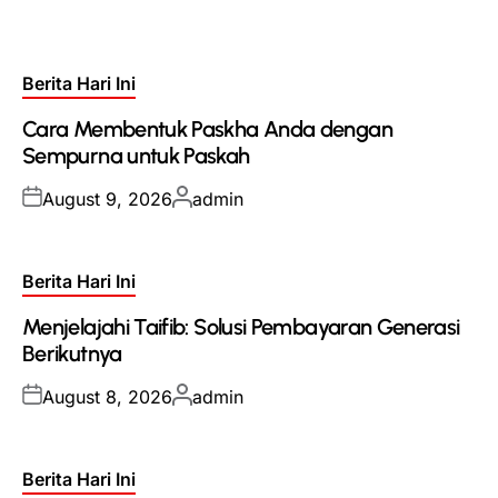
Posted
Berita Hari Ini
in
Cara Membentuk Paskha Anda dengan
Sempurna untuk Paskah
Posted
Posted
August 9, 2026
admin
on
by
Posted
Berita Hari Ini
in
Menjelajahi Taifib: Solusi Pembayaran Generasi
Berikutnya
Posted
Posted
August 8, 2026
admin
on
by
Posted
Berita Hari Ini