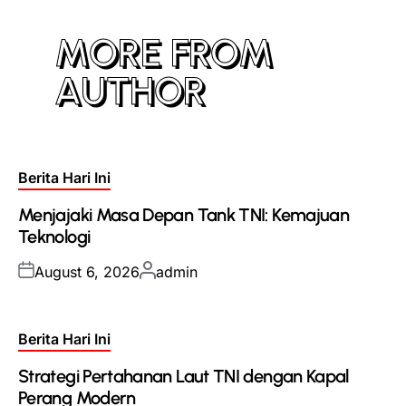
MORE FROM
AUTHOR
Posted
Berita Hari Ini
in
Menjajaki Masa Depan Tank TNI: Kemajuan
Teknologi
Posted
Posted
August 6, 2026
admin
on
by
Posted
Berita Hari Ini
in
Strategi Pertahanan Laut TNI dengan Kapal
Perang Modern