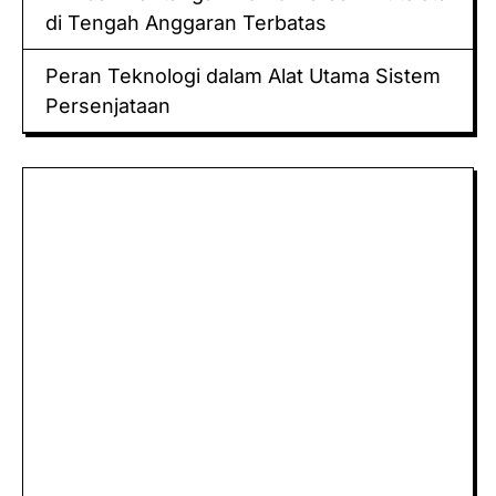
di Tengah Anggaran Terbatas
Peran Teknologi dalam Alat Utama Sistem
Persenjataan
Keluaran hk
Togel Sidney
Keluaran Macau
Togel
Paito
keluaran hk
data hk