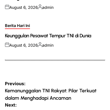
Posted
Posted
August 6, 2026
admin
on
by
Posted
Berita Hari Ini
in
Keunggulan Pesawat Tempur TNI di Dunia
Posted
Posted
August 6, 2026
admin
on
by
Post
Previous:
navigation
Kemanunggalan TNI Rakyat: Pilar Terkuat
dalam Menghadapi Ancaman
Next: