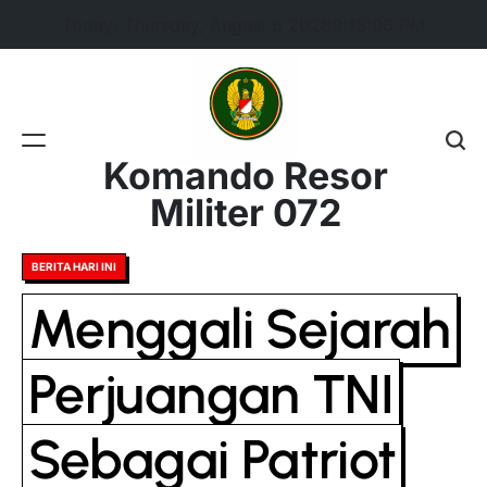
Skip
Today: Thursday, August 6 2026
9
:
13
:
06
PM
to
content
Komando Resor
Militer 072
Posted
BERITA HARI INI
in
Menggali Sejarah
Perjuangan TNI
Sebagai Patriot