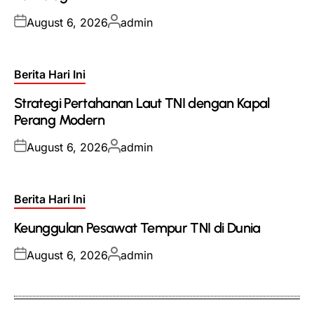
Posted
Posted
August 6, 2026
admin
on
by
Posted
Berita Hari Ini
in
Strategi Pertahanan Laut TNI dengan Kapal
Perang Modern
Posted
Posted
August 6, 2026
admin
on
by
Posted
Berita Hari Ini
in
Keunggulan Pesawat Tempur TNI di Dunia
Posted
Posted
August 6, 2026
admin
on
by