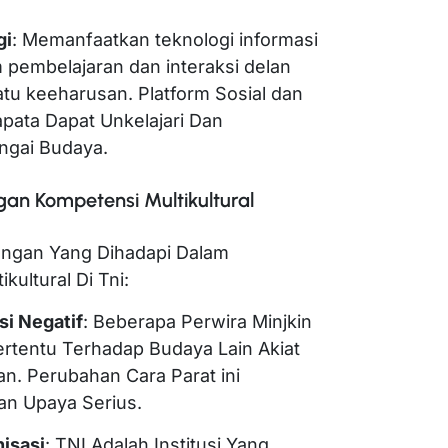
gi
: Memanfaatkan teknologi informasi
 pembelajaran dan interaksi delan
atu keeharusan. Platform Sosial dan
pata Dapat Unkelajari Dan
angai Budaya.
n Kompetensi Multikultural
angan Yang Dihadapi Dalam
ultural Di Tni:
si Negatif
: Beberapa Perwira Minjkin
ertentu Terhadap Budaya Lain Akiat
. Perubahan Cara Parat ini
n Upaya Serius.
nisasi
: TNI Adalah Institusi Yang