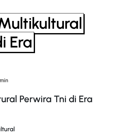
ultikultural
i Era
min
ural Perwira Tni di Era
ltural