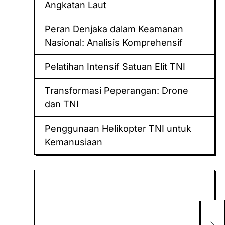
Angkatan Laut
Peran Denjaka dalam Keamanan
Nasional: Analisis Komprehensif
Pelatihan Intensif Satuan Elit TNI
Transformasi Peperangan: Drone
dan TNI
Penggunaan Helikopter TNI untuk
Kemanusiaan
Keluaran hk
Togel Sidney
Per
Keluaran Macau