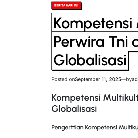
Posted
BERITA HARI INI
in
Kompetensi M
Perwira Tni d
Globalisasi
Posted on
September 11, 2025
by
ad
Kompetensi Multikult
Globalisasi
Pengerttian Kompetensi Multiku